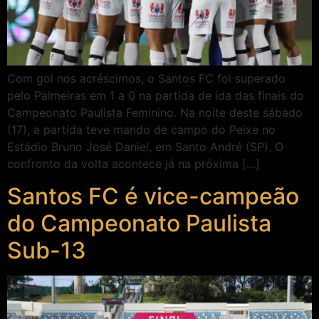
Com gol nos acréscimos, o Santos FC foi superado
pelo Palmeiras em 1 a 0 na partida de ida das finais do
Campeonato Paulista Feminino. Na noite deste sábado
(17), a partida teve mando de campo do Peixe no
Estádio Bruno José Daniel, em Santo André (SP). O
confronto da volta acontece já na próxima […]
Santos FC é vice-campeão
do Campeonato Paulista
Sub-13