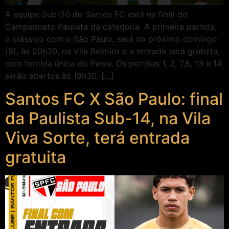
A equipe Sub-20 do Santos FC está na final do
Campeonato Paulista da categoria. A primeira partida,
o clássico com o São Paulo, será no próximo domingo
(9), às 20h30, na Vila Belmiro e a entrada será gratuita,
com torcida única do Peixe. Os portões 1, 2, 7,8, 13 e 14
serão abertos às 19h30. […]
Santos FC X São Paulo: final
da Paulista Sub-14, na Vila
Viva Sorte, terá entrada
gratuita