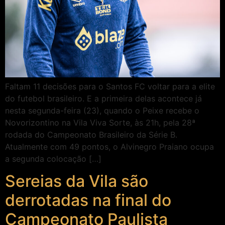
Faltam 11 decisões para o Santos FC voltar para a elite
do futebol brasileiro. E a primeira delas acontece já
nesta segunda-feira (23), quando o Peixe recebe o
Novorizontino na Vila Viva Sorte, às 21h, pela 28ª
rodada do Campeonato Brasileiro da Série B.
Atualmente com 49 pontos, o Alvinegro Praiano ocupa
a segunda colocação […]
Sereias da Vila são
derrotadas na final do
Campeonato Paulista