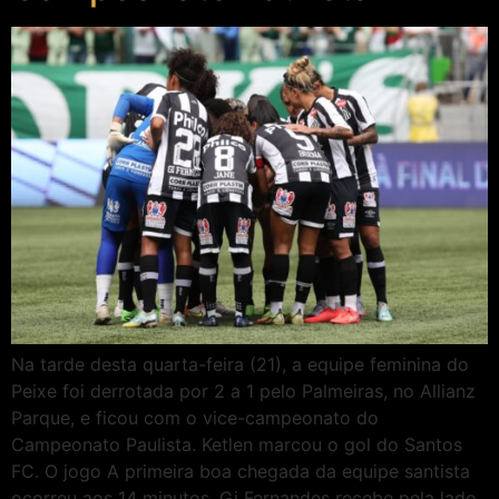
Na tarde desta quarta-feira (21), a equipe feminina do
Peixe foi derrotada por 2 a 1 pelo Palmeiras, no Allianz
Parque, e ficou com o vice-campeonato do
Campeonato Paulista. Ketlen marcou o gol do Santos
FC. O jogo A primeira boa chegada da equipe santista
ocorreu aos 14 minutos. Gi Fernandes recebe pela lado