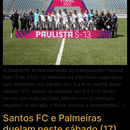
O Santos FC é vice-campeão do Campeonato Paulista
Sub-13 de 2022. Os Meninos da Vila foram superados
pelo Palmeiras nos pênaltis por 5 a 4 na manhã deste
sábado (17), depois de empatar em 0 a 0 no tempo
normal das duas partidas. Mesmo com o resultado
negativo na decisão, o Peixe termina a competição […]
Santos FC e Palmeiras
duelam neste sábado (17)