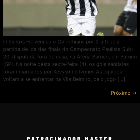
O Santos FC venceu o Corinthians por 2 a 0 pela
partida de ida das finais do Campeonato Paulista Sub-
20, disputada fora de casa, na Arena Barueri, em Barueri
(SP). Na noite desta sexta-feira (4), os gols santistas
foram marcados por Kevyson e Ivonei. As equipes
voltam a se enfrentar na Vila Belmiro, pelo jogo […]
Próximo
→
PATROCINADOR MASTER