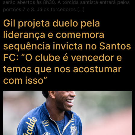
serão abertos às 8h30. A torcida santista entrará pelos
portões 7 e 8. Já os torcedores […]
Gil projeta duelo pela
liderança e comemora
sequência invicta no Santos
FC: “O clube é vencedor e
temos que nos acostumar
com isso”