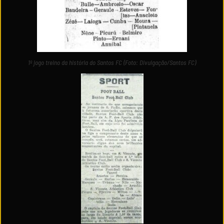
1º jogo treino da história do Santos FC (Foto: Divulgação/Santos FC)