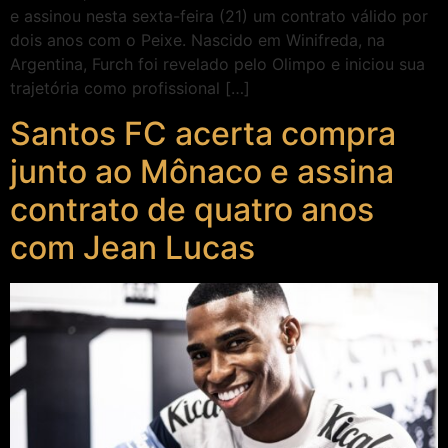
e assinou nesta sexta-feira (21) um contrato válido por
dois anos com o Peixe. Nascido em Winifreda, na
Argentina, Furch foi revelado pelo Olimpo e iniciou sua
trajetória como profissional […]
Santos FC acerta compra
junto ao Mônaco e assina
contrato de quatro anos
com Jean Lucas