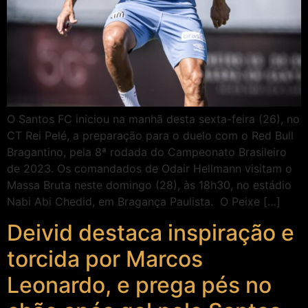
O Santos FC iniciou na manhã desta sexta-feira (26), no
CT Rei Pelé, a preparação para o duelo com o Red Bull
Bragantino, pela 8ª rodada do Campeonato Brasileiro
de 2023. Os comandados de Odair Hellmann visitam o
Massa Bruta neste domingo (28), às 18h30, no estádio
Nabi Abi Chedid, em Bragança Paulista. O Peixe […]
Deivid destaca inspiração e
torcida por Marcos
Leonardo, e prega pés no