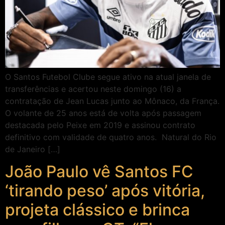
O Santos Futebol Clube segue ativo na atual janela de
transferências e acertou neste domingo (16) a
contratação de Jean Lucas junto ao Mônaco, da França.
O volante de 25 anos está de volta após passagem
destacada pelo Peixe em 2019 e assinou contrato
definitivo com validade de quatro anos. Natural do Rio
de Janeiro […]
João Paulo vê Santos FC
‘tirando peso’ após vitória,
projeta clássico e brinca