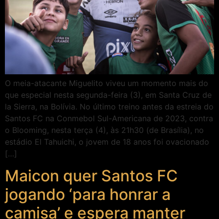
O meia-atacante Miguelito viveu um momento mais do
que especial nesta segunda-feira (3), em Santa Cruz de
la Sierra, na Bolívia. No último treino antes da estreia do
Santos FC na Conmebol Sul-Americana de 2023, contra
o Blooming, nesta terça (4), às 21h30 (de Brasília), no
estádio El Tahuichi, o jovem de 18 anos foi ovacionado
[…]
Maicon quer Santos FC
jogando ‘para honrar a
camisa’ e espera manter