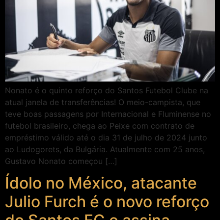
Nonato é o quinto reforço do Santos Futebol Clube na
atual janela de transferências! O meio-campista, que
teve boas passagens por Internacional e Fluminense no
futebol brasileiro, chega ao Peixe com contrato de
empréstimo válido até o dia 31 de julho de 2024 junto
ao Ludogorets, da Bulgária. Atualmente com 25 anos,
Gustavo Nonato começou […]
Ídolo no México, atacante
Julio Furch é o novo reforço