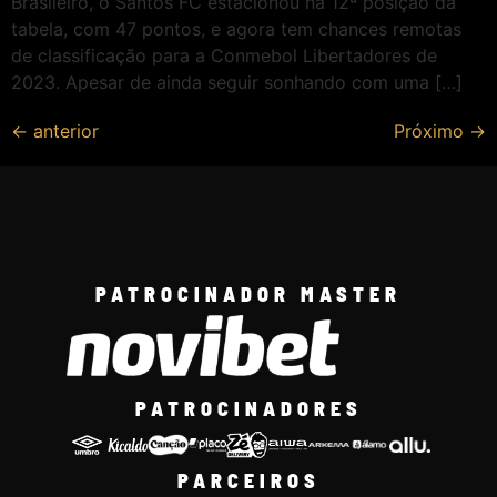
Brasileiro, o Santos FC estacionou na 12ª posição da
tabela, com 47 pontos, e agora tem chances remotas
de classificação para a Conmebol Libertadores de
2023. Apesar de ainda seguir sonhando com uma […]
←
anterior
Próximo
→
PATROCINADOR MASTER
PATROCINADORES
PARCEIROS