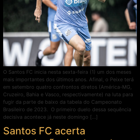
O Santos FC inicia nesta sexta-feira (1) um dos meses
mais importantes dos últimos anos. Afinal, o Peixe terá
em setembro quatro confrontos diretos (América-MG,
Cruzeiro, Bahia e Vasco, respectivamente) na luta para
fugir da parte de baixo da tabela do Campeonato
Brasileiro de 2023. O primeiro duelo dessa sequência
decisiva acontece já neste domingo […]
Santos FC acerta