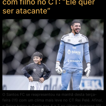
com filho no CT: “Ele quer
ser atacante”
O Santos FC se reapresentou na manhã desta terça-
feira (11) com um clima mais leve no CT Rei Pelé. Afinal,
o Peixe bateu o Goiás por 4 a 3 no último domingo (9),