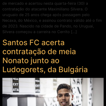
de mercado e acertou nesta quarta-feira (30) a
contratação do atacante Maximiliano Silvera. O
uruguaio de 25 anos chega após passagem pelo
Necaxa, do México, e assinou contrato válido até o fim
de 2023. Nascido na cidade de Pando, no Uruguai,
Silvera começou a carreira no Cerrito […]
Santos FC acerta
contratação de meia
Nonato junto ao
Ludogorets, da Bulgária