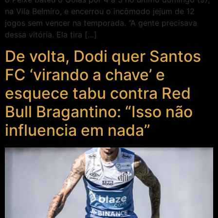
na Vila Belmiro, e encerrou o incômodo jejum de 12
jogos sem vencer na temporada. “A gente precisava
dessa vitória. Ela tira […]
De volta, Dodi quer Santos
FC ‘virando a chave’ e
esquece tabu contra Red
Bull Bragantino: “Isso não
influencia em nada”