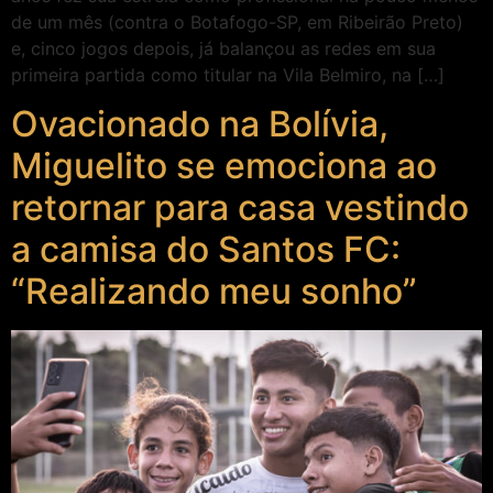
de um mês (contra o Botafogo-SP, em Ribeirão Preto)
e, cinco jogos depois, já balançou as redes em sua
primeira partida como titular na Vila Belmiro, na […]
Ovacionado na Bolívia,
Miguelito se emociona ao
retornar para casa vestindo
a camisa do Santos FC:
“Realizando meu sonho”