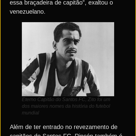
essa braçadeira de capitão”, exaltou o
venezuelano.
Eterno Capitão do Santos FC, Zito foi um
dos maiores nomes da história do futebol
mundial
Além de ter entrado no revezamento de
capitães do Santos FC, Rincón também é