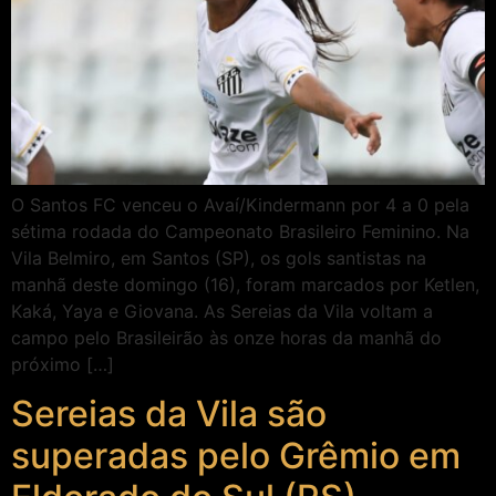
O Santos FC venceu o Avaí/Kindermann por 4 a 0 pela
sétima rodada do Campeonato Brasileiro Feminino. Na
Vila Belmiro, em Santos (SP), os gols santistas na
manhã deste domingo (16), foram marcados por Ketlen,
Kaká, Yaya e Giovana. As Sereias da Vila voltam a
campo pelo Brasileirão às onze horas da manhã do
próximo […]
Sereias da Vila são
superadas pelo Grêmio em