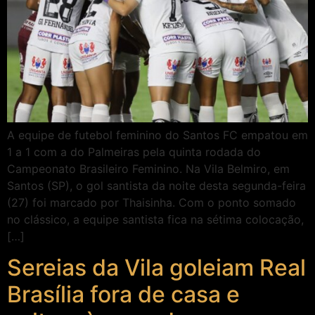
A equipe de futebol feminino do Santos FC empatou em
1 a 1 com a do Palmeiras pela quinta rodada do
Campeonato Brasileiro Feminino. Na Vila Belmiro, em
Santos (SP), o gol santista da noite desta segunda-feira
(27) foi marcado por Thaisinha. Com o ponto somado
no clássico, a equipe santista fica na sétima colocação,
[…]
Sereias da Vila goleiam Real
Brasília fora de casa e