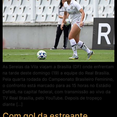
As Sereias da Vila viajam a Brasília (DF) onde enfrentam
na tarde deste domingo (19) a equipe do Real Brasília.
Pela quarta rodada do Campeonato Brasileiro Feminino,
o confronto está marcado para as 15 horas no Estádio
Defelê, na capital federal, com transmissão ao vivo da
TV Real Brasília, pelo YouTube. Depois de tropeço
diante […]
Com gol da estreante