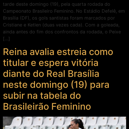
tarde deste domingo (19), pela quarta rodada do
Campeonato Brasileiro Feminino. No Estádio Defelê, em
Brasília (DF), os gols santistas foram marcados por
Cristiane e Ketlen (duas vezes cada). Com a goleada,
ainda antes do fim dos confrontos da rodada, o Peixe
[…]
Reina avalia estreia como
titular e espera vitória
diante do Real Brasília
neste domingo (19) para
subir na tabela do
Brasileirão Feminino