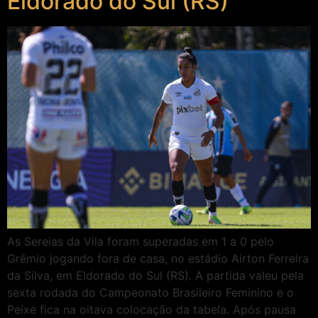
Eldorado do Sul (RS)
As Sereias da Vila foram superadas em 1 a 0 pelo
Grêmio jogando fora de casa, no estádio Airton Ferreira
da Silva, em Eldorado do Sul (RS). A partida valeu pela
sexta rodada do Campeonato Brasileiro Feminino e o
Peixe fica na oitava colocação da tabela. Após pausa