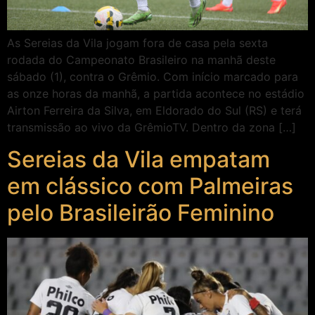
As Sereias da Vila jogam fora de casa pela sexta
rodada do Campeonato Brasileiro na manhã deste
sábado (1), contra o Grêmio. Com início marcado para
as onze horas da manhã, a partida acontece no estádio
Airton Ferreira da Silva, em Eldorado do Sul (RS) e terá
transmissão ao vivo da GrêmioTV. Dentro da zona […]
Sereias da Vila empatam
em clássico com Palmeiras
pelo Brasileirão Feminino