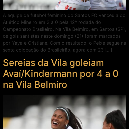
A equipe de futebol feminino do Santos FC venceu a do
Atlético Mineiro em 2 a 0 pela 12ª rodada do
Campeonato Brasileiro. Na Vila Belmiro, em Santos (SP),
os gols santistas neste domingo (21) foram marcados
por Yaya e Cristiane. Com o resultado, o Peixe segue na
sexta colocação do Brasileirão, agora com 23 […]
Sereias da Vila goleiam
Avaí/Kindermann por 4 a 0
na Vila Belmiro