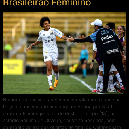
Brasileirão Feminino
Na hora da decisão, as Sereias da Vila mostraram sua
força e conseguiram uma gigante vitória por 3 a 1
contra o Flamengo na tarde deste domingo (18), no
estádio Raulino de Oliveira, em Volta Redonda, pelo
confronto de ida das quartas de final do Campeonato