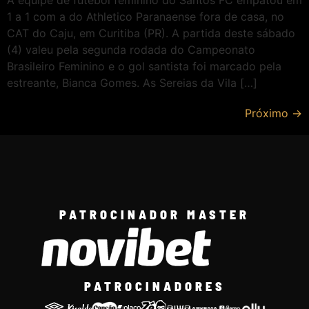
A equipe de futebol feminino do Santos FC empatou em
1 a 1 com a do Athletico Paranaense fora de casa, no
CAT do Caju, em Curitiba (PR). A partida deste sábado
(4) valeu pela segunda rodada do Campeonato
Brasileiro Feminino e o gol santista foi marcado pela
estreante, Bianca Gomes. As Sereias da Vila […]
Próximo
→
PATROCINADOR MASTER
PATROCINADORES