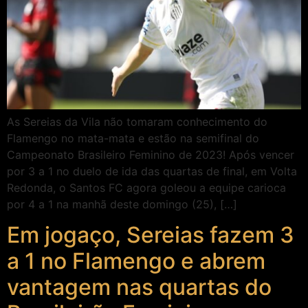
As Sereias da Vila não tomaram conhecimento do
Flamengo no mata-mata e estão na semifinal do
Campeonato Brasileiro Feminino de 2023! Após vencer
por 3 a 1 no duelo de ida das quartas de final, em Volta
Redonda, o Santos FC agora goleou a equipe carioca
por 4 a 1 na manhã deste domingo (25), […]
Em jogaço, Sereias fazem 3
a 1 no Flamengo e abrem
vantagem nas quartas do