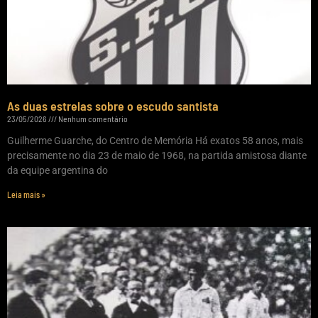
As duas estrelas sobre o escudo santista
23/05/2026
Nenhum comentário
Guilherme Guarche, do Centro de Memória Há exatos 58 anos, mais
precisamente no dia 23 de maio de 1968, na partida amistosa diante
da equipe argentina do
Leia mais »