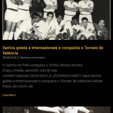
Santos goleia a Internazionale e conquista o Torneio de
Valência
26/06/2026
Nenhum comentário
O Santos de Pelé conquista o Troféu Teresa Herrera
https://media.santosfc.com.br/wp-
content/uploads/2026/06/lv_0_20260626164801.mp4 Santos
goleia a Internazionale e conquista o Torneio de Valência Gabriel
Pierin, do Centro de
Leia mais »