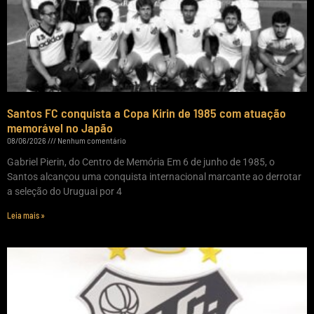
Santos FC conquista a Copa Kirin de 1985 com atuação
memorável no Japão
08/06/2026
Nenhum comentário
Gabriel Pierin, do Centro de Memória Em 6 de junho de 1985, o
Santos alcançou uma conquista internacional marcante ao derrotar
a seleção do Uruguai por 4
Leia mais »