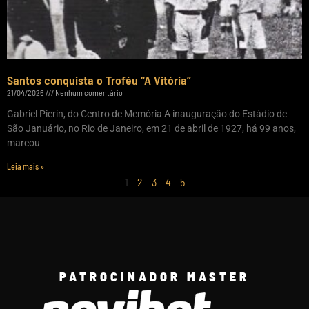
Santos conquista o Troféu “A Vitória”
21/04/2026
Nenhum comentário
Gabriel Pierin, do Centro de Memória A inauguração do Estádio de
São Januário, no Rio de Janeiro, em 21 de abril de 1927, há 99 anos,
marcou
Leia mais »
1
2
3
4
5
PATROCINADOR MASTER