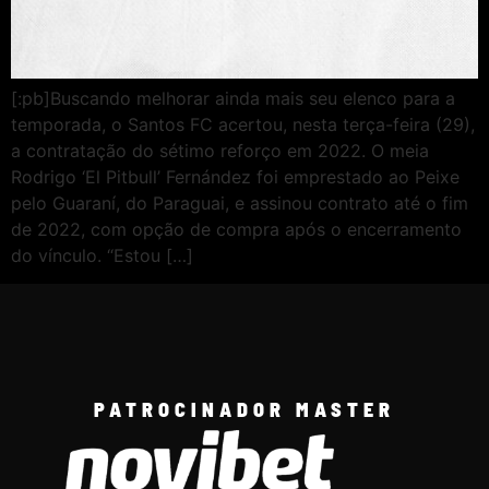
[:pb]Buscando melhorar ainda mais seu elenco para a
temporada, o Santos FC acertou, nesta terça-feira (29),
a contratação do sétimo reforço em 2022. O meia
Rodrigo ‘El Pitbull’ Fernández foi emprestado ao Peixe
pelo Guaraní, do Paraguai, e assinou contrato até o fim
de 2022, com opção de compra após o encerramento
do vínculo. “Estou […]
PATROCINADOR MASTER