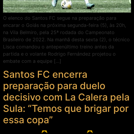
O elenco do Santos FC segue na preparação para
encarar o Goiás na próxima segunda-feira (5), às 20h,
na Vila Belmiro, pela 25ª rodada do Campeonato
Brasileiro de 2022. Na manhã desta sexta (2), o técnico
Lisca comandou o antepenúltimo treino antes da
partida e o volante Rodrigo Fernández projetou o
embate com a equipe […]
Santos FC encerra
preparação para duelo
decisivo com La Calera pela
Sula: “Temos que brigar por
essa copa”