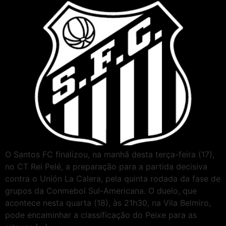
O Santos FC finalizou, na manhã desta terça-feira (17),
no CT Rei Pelé, a preparação para a partida decisiva
contra o Unión La Calera, pela quinta rodada da fase de
grupos da Conmebol Sul-Americana. O duelo, que
acontece nesta quarta (18), às 21h30, na Vila Belmiro,
pode encaminhar a classificação do Peixe para as