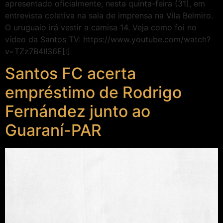
apresentado oficialmente, nesta quinta-feira (31), em
entrevista coletiva na sala de imprensa na Vila Belmiro.
O uruguaio irá vestir a camisa 14. Veja como foi no
vídeo da Santos TV: https://www.youtube.com/watch?
v=TZz7B4II36E[:]
Santos FC acerta
empréstimo de Rodrigo
Fernández junto ao
Guaraní-PAR