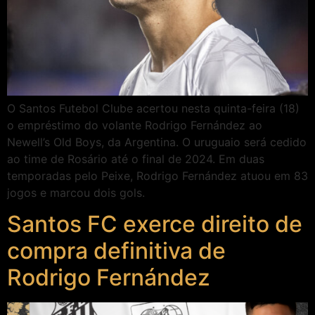
O Santos Futebol Clube acertou nesta quinta-feira (18)
o empréstimo do volante Rodrigo Fernández ao
Newell’s Old Boys, da Argentina. O uruguaio será cedido
ao time de Rosário até o final de 2024. Em duas
temporadas pelo Peixe, Rodrigo Fernández atuou em 83
jogos e marcou dois gols.
Santos FC exerce direito de
compra definitiva de
Rodrigo Fernández