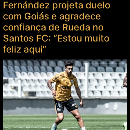
Fernández projeta duelo
com Goiás e agradece
confiança de Rueda no
Santos FC: “Estou muito
feliz aqui”