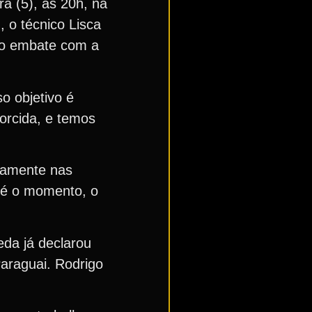
a (5), às 20h, na
 o técnico Lisca
u o embate com a
o objetivo é
orcida, e temos
damente nas
Até o momento, o
eda já declarou
Paraguai. Rodrigo