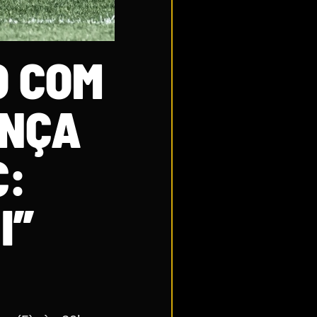
O COM
ANÇA
C:
I”