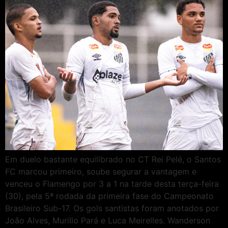
Em duelo bastante equilibrado no CT Rei Pelé, o Santos
FC marcou primeiro, soube segurar a vantagem e
venceu o Flamengo por 3 a 1 na tarde desta terça-feira
(30), pela 5ª rodada da primeira fase do Campeonato
Brasileiro Sub-17. Os gols santistas foram anotados por
João Alves, Murillo Pará e Luca Meirelles. Wanderson