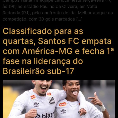
Campos visitam a equipe carioca nesta terça-feira (1),
às 19h, no estádio Raulino de Oliveira, em Volta
Redonda (RJ), pelo confronto de ida. Melhor ataque da
competição, com 30 gols marcados […]
Classificado para as
quartas, Santos FC empata
com América-MG e fecha 1ª
fase na liderança do
Brasileirão sub-17