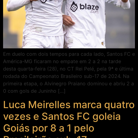
Em duelo com dois tempos para cada lado, Santos FC e
América-MG ficaram no empate em 2 a 2 na tarde
desta quarta-feira (28), no CT Rei Pelé, pela 9ª e última
rodada do Campeonato Brasileiro sub-17 de 2024. Na
primeira etapa, o Alvinegro Praiano dominou e abriu 2 a
0 com gols de Juninho […]
Luca Meirelles marca quatro
vezes e Santos FC goleia
Goiás por 8 a 1 pelo