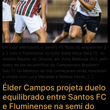
Em jogo eletrizante, o Santos FC ficou no empate em 2
a 2 com o Fluminense na noite desta terça-feira (1), no
estádio Raulino de Oliveira, em Volta Redonda (RJ), pelo
duelo de ida da semifinal do Campeonato Brasileiro
Sub-17. Os Meninos da Vila começaram atrás, buscaram
a virada com Luca Meirelles e Mateus Xavier, […]
Élder Campos projeta duelo
equilibrado entre Santos FC
e Fluminense na semi do