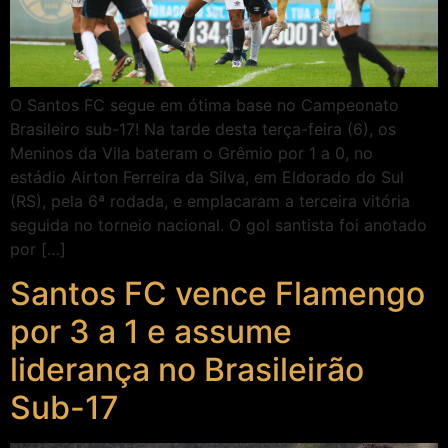
O Santos FC segue em ótima base no Campeonato
Brasileiro sub-17! Na tarde desta terça-feira (6), os
Meninos da Vila bateram o Grêmio por 1 a 0, no
estádio Airton Ferreira da Silva, em Eldorado do Sul
(RS), pela 6ª rodada, e emplacaram a terceira vitória
seguida no torneio nacional. O gol santista foi anotado
por […]
Santos FC vence Flamengo
por 3 a 1 e assume
liderança no Brasileirão
Sub-17