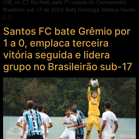
(14), no CT Rei Pelé, pela 7ª rodada do Campeonato
Brasileiro sub-17 de 2024. Rafa Gonzaga, Mateus Xavier,
[…]
Santos FC bate Grêmio por
1 a 0, emplaca terceira
vitória seguida e lidera
grupo no Brasileirão sub-17