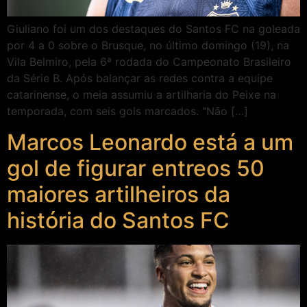
Giuliano foi um dos destaques do Santos FC na goleada
por 4 a 0 sobre o Brusque, no último domingo (19), na
Vila Belmiro, pela 6ª rodada do Campeonato Brasileiro
da Série B. Após balançar as redes contra a equipe
catarinense, o meia assumiu a artilharia do Peixe na
temporada, com seis gols marcados. “Não […]
Marcos Leonardo está a um
gol de figurar entreos 50
maiores artilheiros da
história do Santos FC