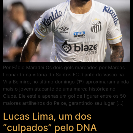
Por Fábio Maradei Os dois gols marcados por Marcos
Leonardo na vitória do Santos FC diante do Vasco na
Vila Belmiro, no último domingo (1º) aproximaram ainda
mais o jovem atacante de uma marca histórica no
Clube. Ele está a apenas um gol de figurar entre os 50
maiores artilheiros do Peixe, garantindo seu lugar […]
Lucas Lima, um dos
“culpados” pelo DNA