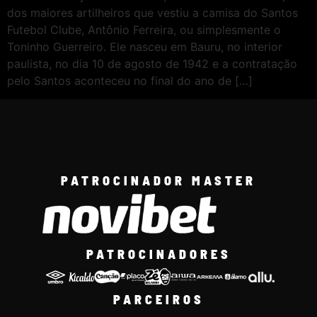
dos maiores artilheiros que vestiu a camisa do Santos
Futebol Clube, Antônio Ferreira, ou simplesmente o
Toninho Guerreiro. Ele nasceu em Bauru, no interior
paulista, no dia 10 de agosto de 1942 e a contratação
pelo Santos aconteceu no final do ano de […]
PATROCINADOR MASTER
PATROCINADORES
PARCEIROS