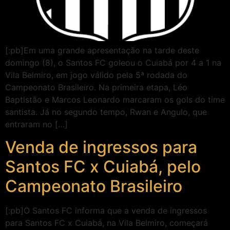
[:pb]Em uma grande apresentação na tarde deste
domingo (8), o Santos FC goleou o Cuiabá por 4 a 1 na
Vila Belmiro, em jogo válido pela 5ª rodada do
Campeonato Brasileiro. Na primeira etapa, Léo
Baptistão e Marcos Leonardo marcaram os gols do time
santista. Já no segundo tempo, Rwan e Angulo, que
entraram no […]
Venda de ingressos para
Santos FC x Cuiabá, pelo
Campeonato Brasileiro
[:pb]O Santos FC informa que a venda de ingressos
para Santos FC x Cuiabá, na Vila Belmiro, começará