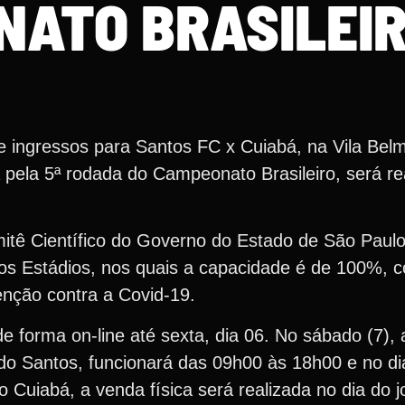
ATO BRASILEI
e ingressos para Santos FC x Cuiabá, na Vila Bel
ida pela 5ª rodada do Campeonato Brasileiro, será r
tê Científico do Governo do Estado de São Paulo
aos Estádios, nos quais a capacidade é de 100%,
enção contra a Covid-19.
 forma on-line até sexta, dia 06. No sábado (7), a
 do Santos, funcionará das 09h00 às 18h00 e no dia
 Cuiabá, a venda física será realizada no dia do j