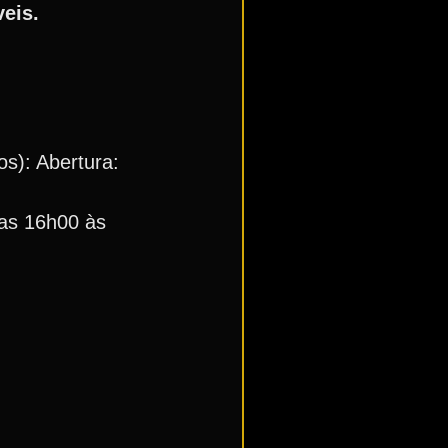
veis.
os): Abertura:
das 16h00 às