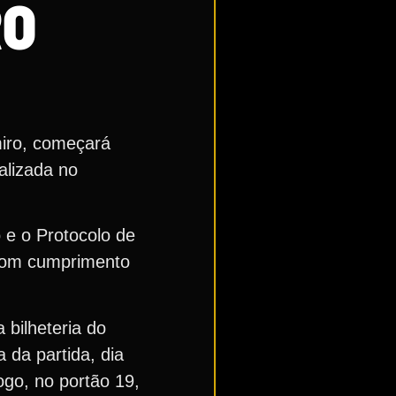
RO
miro, começará
ealizada no
 e o Protocolo de
 com cumprimento
 bilheteria do
 da partida, dia
ogo, no portão 19,