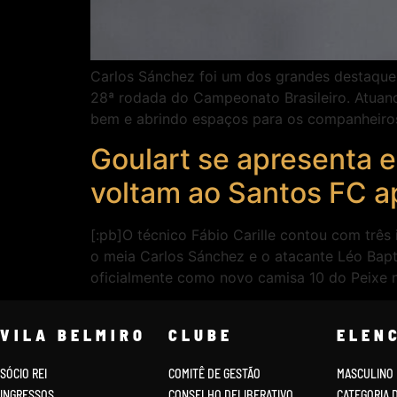
Carlos Sánchez foi um dos grandes destaques d
28ª rodada do Campeonato Brasileiro. Atuan
bem e abrindo espaços para os companheiro
Goulart se apresenta e
voltam ao Santos FC a
[:pb]O técnico Fábio Carille contou com três
o meia Carlos Sánchez e o atacante Léo Bapt
oficialmente como novo camisa 10 do Peixe n
VILA BELMIRO
CLUBE
ELEN
SÓCIO REI
COMITÊ DE GESTÃO
MASCULINO
INGRESSOS
CONSELHO DELIBERATIVO
CATEGORIA 