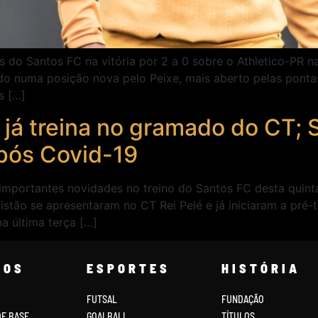
o Santos FC na vitória por 2 a 0 sobre o Athletico-PR na ú
do numa posição nova pelo Peixe, mais aberto pelas pont
s […]
 já treina no gramado do CT;
pós Covid-19
 importantes novidades no treino do Santos FC desta quinta
istão se apresentaram no CT Rei Pelé e já iniciaram a pr
a última terça […]
COS
ESPORTES
HISTÓRIA
FUTSAL
FUNDAÇÃO
DE BASE
GOALBALL
TÍTULOS