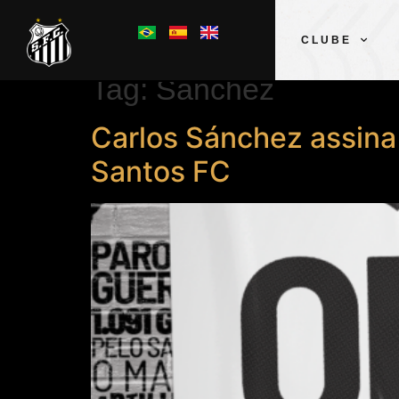
CLUBE
Tag:
Sánchez
Carlos Sánchez assina
Santos FC