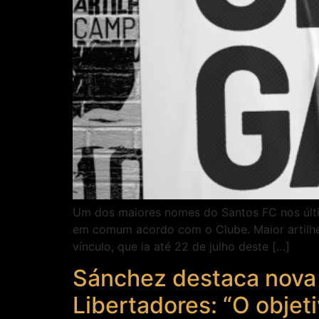
Um dos maiores nomes do Santos FC nos últim
em comum acordo com o Clube. Maior artilheir
vínculo, que ia até 22 de julho deste […]
Sánchez destaca nova 
Libertadores: “O objet