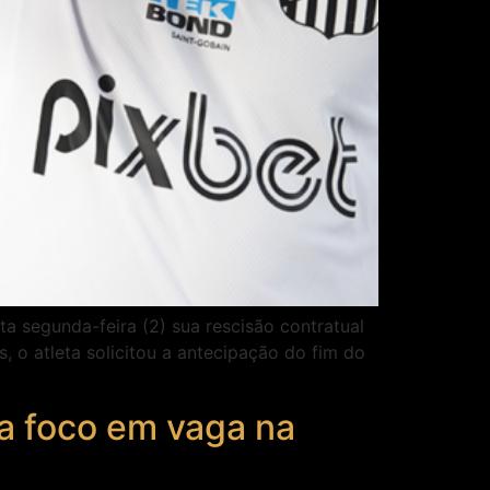
 segunda-feira (2) sua rescisão contratual
 o atleta solicitou a antecipação do fim do
a foco em vaga na