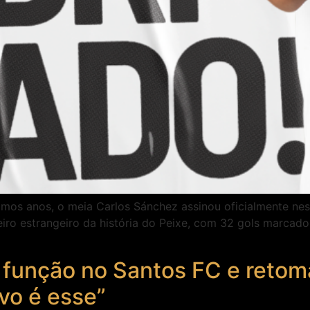
os anos, o meia Carlos Sánchez assinou oficialmente nesta
o estrangeiro da história do Peixe, com 32 gols marcados,
função no Santos FC e retom
ivo é esse”