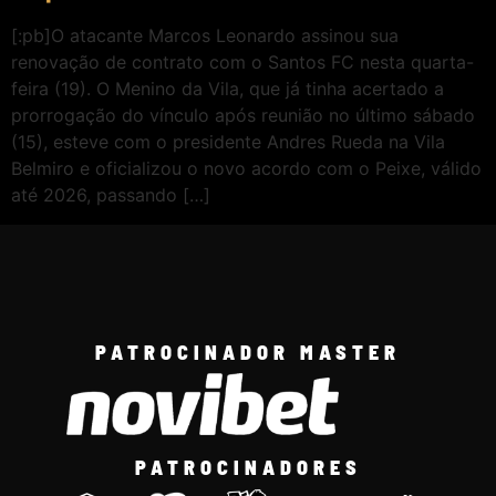
[:pb]O atacante Marcos Leonardo assinou sua
renovação de contrato com o Santos FC nesta quarta-
feira (19). O Menino da Vila, que já tinha acertado a
prorrogação do vínculo após reunião no último sábado
(15), esteve com o presidente Andres Rueda na Vila
Belmiro e oficializou o novo acordo com o Peixe, válido
até 2026, passando […]
PATROCINADOR MASTER
PATROCINADORES