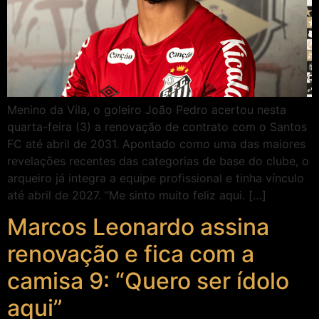
Menino da Vila, o goleiro João Pedro acertou nesta
quarta-feira (3) a renovação de contrato com o Santos
FC até abril de 2031. Apontado como uma das maiores
revelações recentes das categorias de base do clube, o
arqueiro já integra a equipe profissional e tinha vínculo
até abril de 2027. “Me sinto muito feliz aqui. […]
Marcos Leonardo assina
renovação e fica com a
camisa 9: “Quero ser ídolo
aqui”