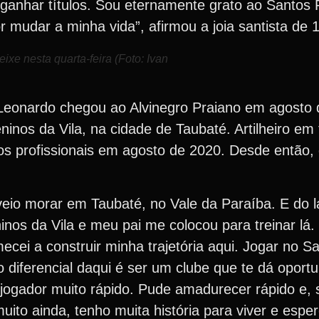
e ganhar títulos. Sou eternamente grato ao Santos 
r mudar a minha vida”, afirmou a joia santista de 
e nesta quarta-feira (Foto: Ivan
 Leonardo chegou ao Alvinegro Praiano em agosto 
inos da Vila, na cidade de Taubaté. Artilheiro em
os profissionais em agosto de 2020. Desde então, 
veio morar em Taubaté, no Vale da Paraíba. E do 
inos da Vila e meu pai me colocou para treinar lá
cei a construir minha trajetória aqui. Jogar no S
o diferencial daqui é ser um clube que te dá oport
ogador muito rápido. Pude amadurecer rápido e, 
to ainda, tenho muita história para viver e espero