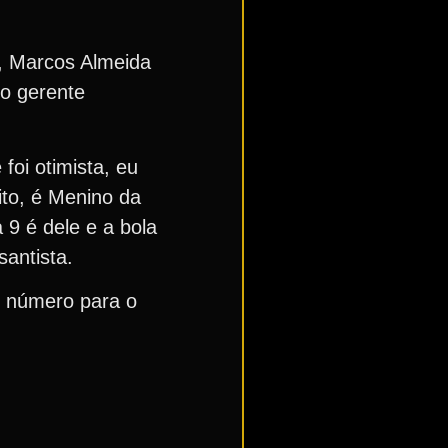
a, Marcos Almeida
do gerente
oi otimista, eu
ito, é Menino da
 9 é dele e a bola
santista.
o número para o