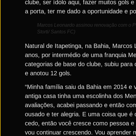
clube, ser ídolo aqui, fazer muitos gols 
a porta, ter me dado a oportunidade e po
Marcos Leonardo assinou renovação com o Peix
Storti/ Santos FC)
Natural de Itapetinga, na Bahia, Marcos
anos, por intermédio de uma franquia Men
categorias de base do clube, subiu para 
e anotou 12 gols.
“Minha família saiu da Bahia em 2014 e 
antiga casa tinha uma escolinha dos Men
avaliações, acabei passando e então come
ousado e ter alegria. E uma coisa que é 
cedo, então você cresce como pessoa e j
vou continuar crescendo. Vou aprender mui