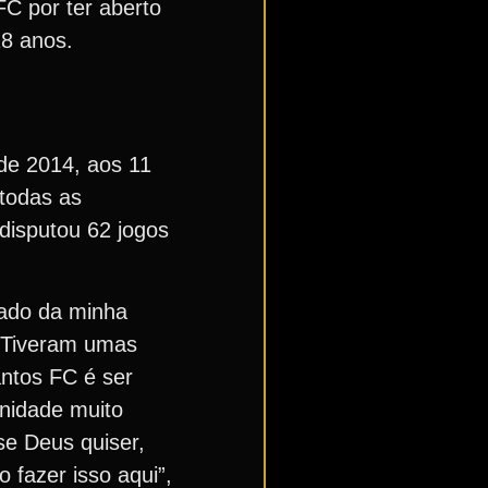
FC por ter aberto
18 anos.
de 2014, aos 11
 todas as
disputou 62 jogos
lado da minha
. Tiveram umas
antos FC é ser
unidade muito
se Deus quiser,
 fazer isso aqui”,