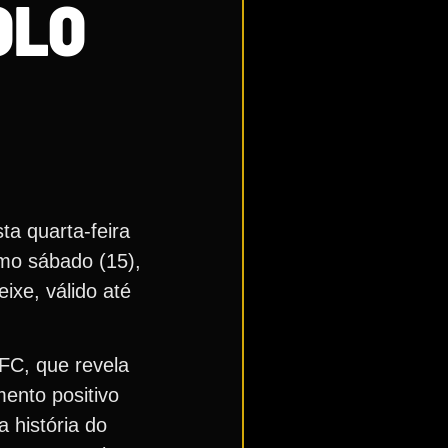
OLO
a quarta-feira
imo sábado (15),
ixe, válido até
FC, que revela
mento positivo
 história do