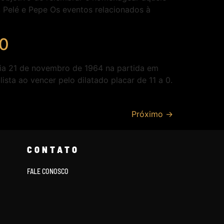
 Pelé e Pepe Os eventos relacionados à
 0
dia 21 de novembro de 1964 na partida em
sta ao vencer pelo dilatado placar de 11 a 0.
Próximo
→
CONTATO
FALE CONOSCO