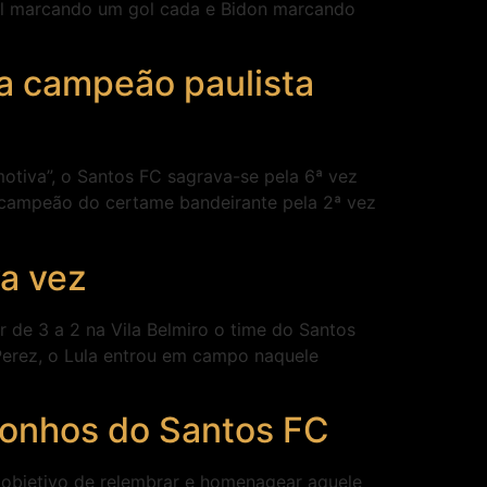
val marcando um gol cada e Bidon marcando
a campeão paulista
otiva”, o Santos FC sagrava-se pela 6ª vez
icampeão do certame bandeirante pela 2ª vez
va vez
de 3 a 2 na Vila Belmiro o time do Santos
Perez, o Lula entrou em campo naquele
onhos do Santos FC
 objetivo de relembrar e homenagear aquele