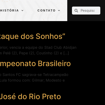
CLUBE
ELENCOS
ESPORTES
PELÉ
HISTÓRIA
CONTATO
HISTÓRIA
CONTATO
Ataque dos Sonhos”
rior, vencia a equipe do Stad Club Abidjan
Pelé (2), Pepe (2), Coutinho (2) e […]
mpeonato Brasileiro
o Santos FC sagrava-se Tetracampeão
co Lula formou com: Gilmar; Modesto e
José do Rio Preto