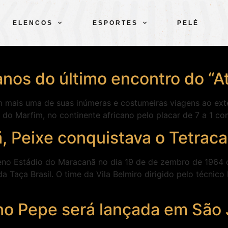
ELENCOS
ESPORTES
PELÉ
anos do último encontro do “
m mais uma de suas inúmeras e costumeiras viagens ao exte
 Marfim, no continente africano pelo placar de 7 a 1 com 
 Peixe conquistava o Tetraca
no Estádio do Maracanã no dia 19 de de zembro de 1964 
da Taça Brasil. O time da Vila Belmiro dirigido pelo técni
rno Pepe será lançada em São 