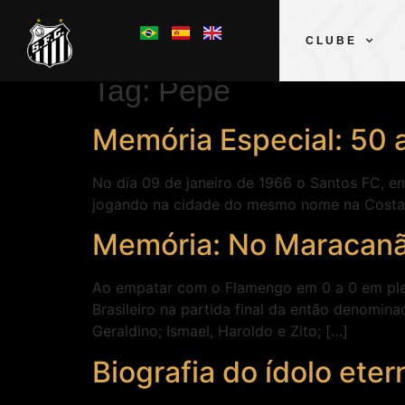
CLUBE
Tag:
Pepe
Memória Especial: 50 
No dia 09 de janeiro de 1966 o Santos FC, e
jogando na cidade do mesmo nome na Costa do
Memória: No Maracanã,
Ao empatar com o Flamengo em 0 a 0 em ple
Brasileiro na partida final da então denomina
Geraldino; Ismael, Haroldo e Zito; […]
Biografia do ídolo ete