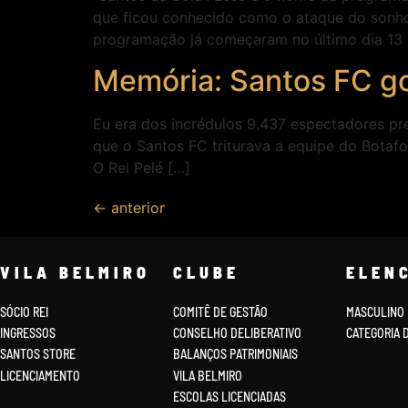
que ficou conhecido como o ataque do sonho
programação já começaram no último dia 13 
Memória: Santos FC go
Eu era dos incrédulos 9.437 espectadores pr
que o Santos FC triturava a equipe do Botafo
O Rei Pelé […]
←
anterior
VILA BELMIRO
CLUBE
ELEN
SÓCIO REI
COMITÊ DE GESTÃO
MASCULINO
INGRESSOS
CONSELHO DELIBERATIVO
CATEGORIA 
SANTOS STORE
BALANÇOS PATRIMONIAIS
LICENCIAMENTO
VILA BELMIRO
ESCOLAS LICENCIADAS