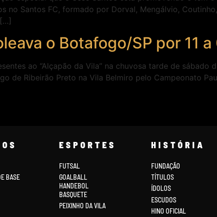
s no Santos FC, formado por Dorval, Mengálvio, Coutinho,
[…]
leava o Botafogo/SP por 11 a
esentes ao “Alçapão da Vila” na chuvosa tarde de sábado 
go de Ribeirão Preto na Vila Belmiro pelo Campeonato Pauli
COS
ESPORTES
HISTÓRIA
FUTSAL
FUNDAÇÃO
DE BASE
GOALBALL
TÍTULOS
HANDEBOL
ÍDOLOS
BASQUETE
ESCUDOS
PEIXINHO DA VILA
HINO OFICIAL