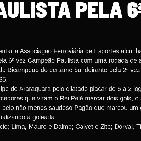
ULISTA PELA 6
ntar a Associação Ferroviária de Esportes alcunh
ela 6ª vez Campeão Paulista com uma rodada de 
 de Bicampeão do certame bandeirante pela 2ª vez
35.
ipe de Araraquara pelo dilatado placar de 6 a 2 jo
rcedores que viram o Rei Pelé marcar dois gols, o
a pelo não menos saudoso Pagão que marcou um g
nalizando a goleada.
io; Lima, Mauro e Dalmo; Calvet e Zito; Dorval, Ti