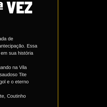
ª VEZ
ada de
antecipação. Essa
 em sua história
gando na Vila
 saudoso Tite
ol e o eterno
te, Coutinho