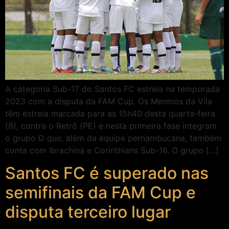
A categoria Sub-17 do Santos FC estreia na temporada
2023 com a disputa da FAM Cup. Os Meninos da Vila
têm estreia marcada para as 15h40 desta quarta-feira
(8), contra o Retrô (PE) e nesta primeira fase integram
o grupo D que, além da equipe pernambucana, também
conta com Ibrachina e Corinthians Sub-16. O grupo […]
Santos FC é superado nas
semifinais da FAM Cup e
disputa terceiro lugar