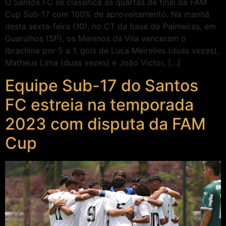
O Santos FC se classifica às quartas de final da FAM
Cup Sub-17 com 100% de aproveitamento. Na manhã
desta sexta-feira (10), no CT da base do Palmeiras, em
Guarulhos (SP), os Meninos da Vila venceram o
Ibrachina por 5 a 1, gols de Luca Meirelles (duas vezes),
Matheus Lima (duas vezes) e João Victor, […]
Equipe Sub-17 do Santos
FC estreia na temporada
2023 com disputa da FAM
Cup