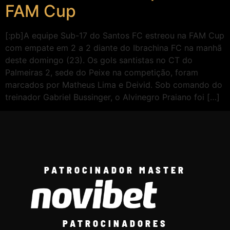
FAM Cup
[:pb]A equipe Sub-17 do Santos FC estreou na FAM Cup
com empate em 2 a 2 diante do Ibrachina FC na manhã
deste domingo (23). Os gols santistas no CT do
Palmeiras 2, sede do Peixe na competição, foram
marcados por Matheus Lima e Deivid. Sob comando do
treinador Gabriel Bussinger, o Alvinegro Praiano foi […]
PATROCINADOR MASTER
PATROCINADORES