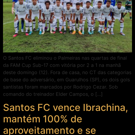
O Santos FC eliminou o Palmeiras nas quartas de final
da FAM Cup Sub-17 com vitória por 2 a 1 na manhã
deste domingo (12). Fora de casa, no CT das categorias
de base do adversário, em Guarulhos (SP), os dois gols
santistas foram marcados por Rodrigo Cezar. Sob
comando do treinador Elder Campos, o […]
Santos FC vence Ibrachina,
mantém 100% de
aproveitamento e se