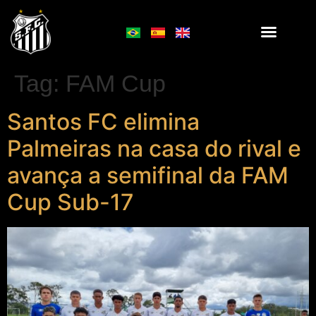
Tag:
FAM Cup
Santos FC elimina
Palmeiras na casa do rival e
avança a semifinal da FAM
Cup Sub-17