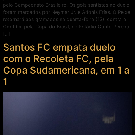
pelo Campeonato Brasileiro. Os gols santistas no duelo
foram marcados por Neymar Jr. e Adonis Frías. O Peixe
retornará aos gramados na quarta-feira (13), contra o
Coritiba, pela Copa do Brasil, no Estádio Couto Pereira.
[…]
Santos FC empata duelo
com o Recoleta FC, pela
Copa Sudamericana, em 1 a
1