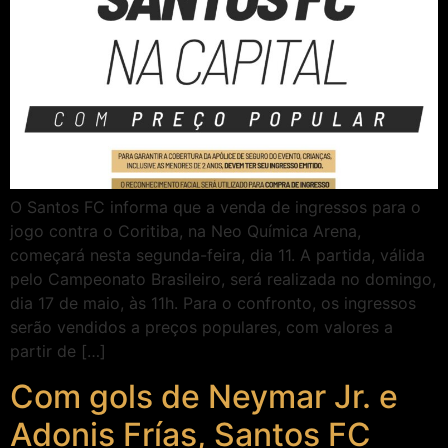
O Santos FC informa que a venda de ingressos para o
jogo contra o Coritiba, na Neo Química Arena,
começará nesta segunda-feira, dia 11. A partida, válida
pelo Campeonato Brasileiro, será realizada no domingo,
dia 17 de maio, às 11h. Para o confronto, os ingressos
serão vendidos a preços populares, com valores a
partir de […]
Com gols de Neymar Jr. e
Adonis Frías, Santos FC