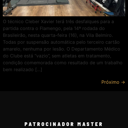
O técnico Cleber Xavier terá três desfalques para a
partida contra o Flamengo, pela 14ª rodada do
Brasileirão, nesta quarta-feira (16), na Vila Belmiro.
Todas por suspensão automática pelo terceiro cartão
amarelo, nenhuma por lesão. O Departamento Médico
do Clube está “vazio”, sem atletas em tratamento,
condição comemorada como resultado de um trabalho
bem realizado […]
Próximo
→
PATROCINADOR MASTER