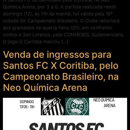
Química Arena, por 3 a 0. A partida realizada neste
domingo (17), às 11h da manhã, foi válida pela 16ª
rodada do Campeonato Brasileiro. O Clube retornará
aos gramados na quarta-feira (20), em confronto
contra o San Lorenzo, pela CONMEBOL Sudamericana.
O jogo O Coritiba marcou […]
Venda de ingressos para
Santos FC X Coritiba, pelo
Campeonato Brasileiro, na
Neo Química Arena