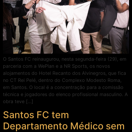
O Santos FC reinaugurou, nesta segunda-feira (29), em
parceria com a WePlan e a NR Sports, os novos
alojamentos do Hotel Recanto dos Alvinegros, que fica
no CT Rei Pelé, dentro do Complexo Modesto Roma,
em Santos. O local é a concentração para a comissão
técnica e jogadores do elenco profissional masculino. A
obra teve […]
Santos FC tem
Departamento Médico sem