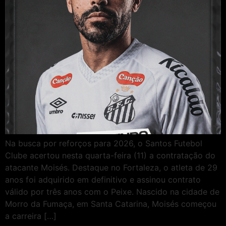
Na busca por reforços para 2026, o Santos Futebol
Clube acertou nesta quarta-feira (11) a contratação do
atacante Moisés. Destaque no Fortaleza, o atleta de 29
anos foi adquirido em definitivo e assinou contrato
válido por três anos com o Peixe. Nascido na cidade de
Morro da Fumaça, em Santa Catarina, Moisés começou
a carreira […]