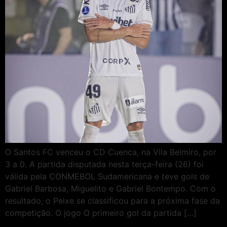
O Santos FC venceu o CD Cuenca, na Vila Belmiro, por
3 a 0. A partida disputada nesta terça-feira (26) foi
válida pela CONMEBOL Sudamericana e teve gols de
Gabriel Barbosa, Miguelito e Gabriel Bontempo. Com o
resultado, o Peixe se classificou para a próxima fase da
competição. O jogo O primeiro gol da partida […]