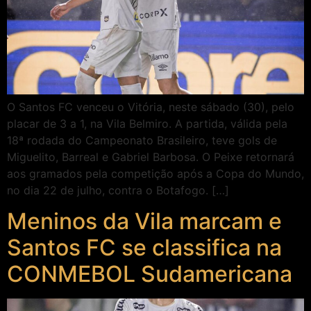
O Santos FC venceu o Vitória, neste sábado (30), pelo
placar de 3 a 1, na Vila Belmiro. A partida, válida pela
18ª rodada do Campeonato Brasileiro, teve gols de
Miguelito, Barreal e Gabriel Barbosa. O Peixe retornará
aos gramados pela competição após a Copa do Mundo,
no dia 22 de julho, contra o Botafogo. […]
Meninos da Vila marcam e
Santos FC se classifica na
CONMEBOL Sudamericana