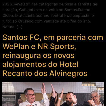
2026. Revelado nas categorias de base e santista de
coração, Gabigol está de volta ao Santos Futebol
Clube. O atacante assinou contrato de empréstimo
junto ao Cruzeiro com validade até o fim do ano.
Natural […]
Santos FC, em parceria com
WePlan e NR Sports,
reinaugura os novos
alojamentos do Hotel
Recanto dos Alvinegros