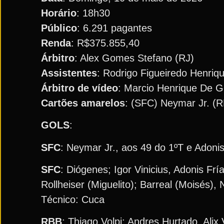
Horário
: 18h30
Público
: 6.291 pagantes
Renda
: R$375.855,40
Árbitro
: Alex Gomes Stefano (RJ)
Assistentes
: Rodrigo Figueiredo Henriqu
Árbitro de vídeo
: Marcio Henrique De G
Cartões amarelos
: (SFC) Neymar Jr. (RB
GOLS
:
SFC
: Neymar Jr., aos 49 do 1ºT e Adonis
SFC
: Diógenes; Igor Vinicius, Adonis Fr
Rollheiser (Miguelito); Barreal (Moisés)
Técnico: Cuca
RBB
: Thiago Volpi; Andres Hurtado, Ali