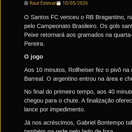
Raul Estevan
10/05/2026
O Santos FC venceu o RB Bragantino, na 
pelo Campeonato Brasileiro. Os gols san
Peixe retornará aos gramados na quarta-f
Pereira.
O jogo
Aos 10 minutos, Rollheiser fez o pivô na
Barreal. O argentino entrou na área e ch
No final do primeiro tempo, aos 40 minuto
chegou para o chute. A finalização oferec
lance por impedimento.
Já nos acréscimos, Gabriel Bontempo tabe
também na rede pelo lado de fora.