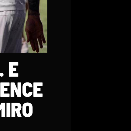
 E
VENCE
MIRO