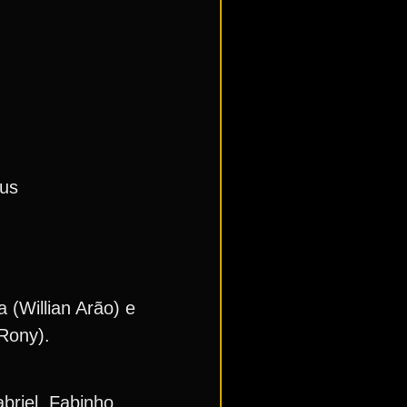
ius
 (Willian Arão) e
(Rony).
briel, Fabinho,