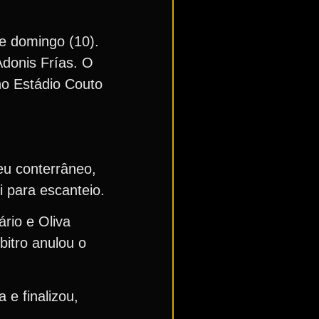
te domingo (10).
Adonis Frías. O
 no Estádio Couto
eu conterrâneo,
i para escanteio.
ário e Oliva
bitro anulou o
 e finalizou,