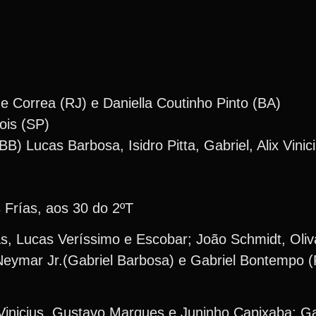
e Correa (RJ) e Daniella Coutinho Pinto (BA)
ois (SP)
B) Lucas Barbosa, Isidro Pitta, Gabriel, Alix Vinic
 Frías, aos 30 do 2ºT
ías, Lucas Veríssimo e Escobar; João Schmidt, Oliva
, Neymar Jr.(Gabriel Barbosa) e Gabriel Bontempo 
x Vinicius, Gustavo Marques e Juninho Capixaba; Ga