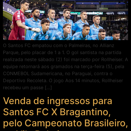
O Santos FC empatou com o Palmeiras, no Allianz
Parque, pelo placar de 1 a 1. O gol santista na partida
realizada neste sábado (2) foi marcado por Rollheiser. A
equipe retornará aos gramados na terça-feira (5), pela
CONMEBOL Sudamericana, no Paraguai, contra o
Deportivo Recoleta. O jogo Aos 14 minutos, Rollheiser
recebeu um passe […]
Venda de ingressos para
Santos FC X Bragantino,
pelo Campeonato Brasileiro,