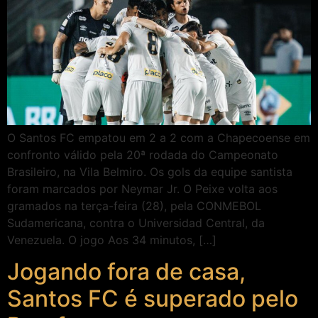
O Santos FC empatou em 2 a 2 com a Chapecoense em
confronto válido pela 20ª rodada do Campeonato
Brasileiro, na Vila Belmiro. Os gols da equipe santista
foram marcados por Neymar Jr. O Peixe volta aos
gramados na terça-feira (28), pela CONMEBOL
Sudamericana, contra o Universidad Central, da
Venezuela. O jogo Aos 34 minutos, […]
Jogando fora de casa,
Santos FC é superado pelo