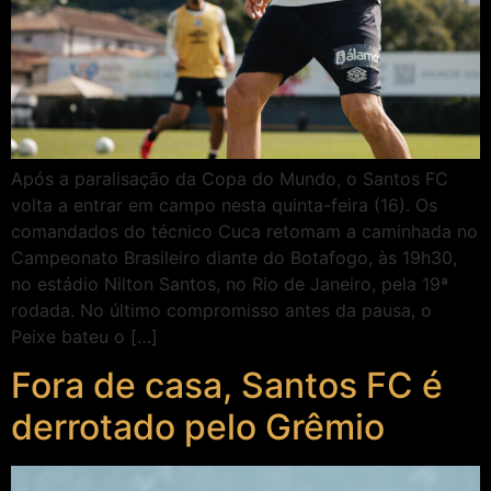
Após a paralisação da Copa do Mundo, o Santos FC
volta a entrar em campo nesta quinta-feira (16). Os
comandados do técnico Cuca retomam a caminhada no
Campeonato Brasileiro diante do Botafogo, às 19h30,
no estádio Nilton Santos, no Rio de Janeiro, pela 19ª
rodada. No último compromisso antes da pausa, o
Peixe bateu o […]
Fora de casa, Santos FC é
derrotado pelo Grêmio