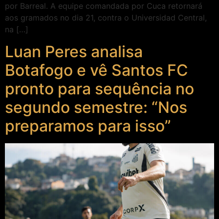
por Barreal. A equipe comandada por Cuca retornará
aos gramados no dia 21, contra o Universidad Central,
na […]
Luan Peres analisa
Botafogo e vê Santos FC
pronto para sequência no
segundo semestre: “Nos
preparamos para isso”