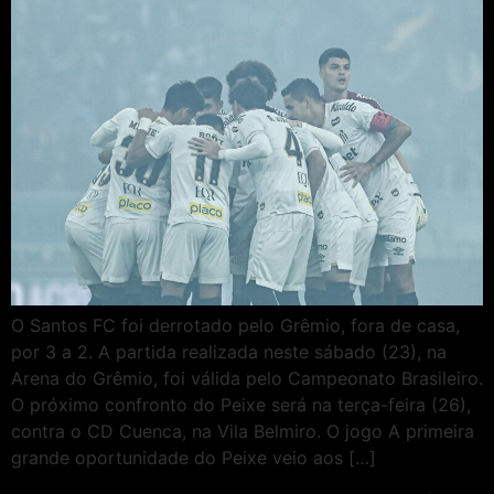
O Santos FC foi derrotado pelo Grêmio, fora de casa,
por 3 a 2. A partida realizada neste sábado (23), na
Arena do Grêmio, foi válida pelo Campeonato Brasileiro.
O próximo confronto do Peixe será na terça-feira (26),
contra o CD Cuenca, na Vila Belmiro. O jogo A primeira
grande oportunidade do Peixe veio aos […]