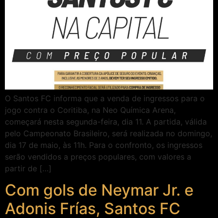
O Santos FC informa que a venda de ingressos para o
jogo contra o Coritiba, na Neo Química Arena,
começará nesta segunda-feira, dia 11. A partida, válida
pelo Campeonato Brasileiro, será realizada no domingo,
dia 17 de maio, às 11h. Para o confronto, os ingressos
serão vendidos a preços populares, com valores a
partir de […]
Com gols de Neymar Jr. e
Adonis Frías, Santos FC