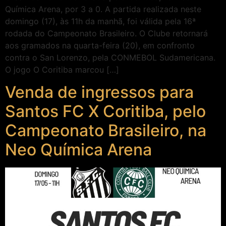
Química Arena, por 3 a 0. A partida realizada neste
domingo (17), às 11h da manhã, foi válida pela 16ª
rodada do Campeonato Brasileiro. O Clube retornará
aos gramados na quarta-feira (20), em confronto
contra o San Lorenzo, pela CONMEBOL Sudamericana.
O jogo O Coritiba marcou […]
Venda de ingressos para
Santos FC X Coritiba, pelo
Campeonato Brasileiro, na
Neo Química Arena