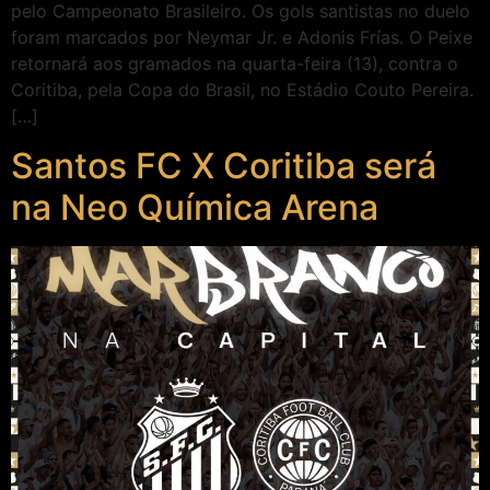
pelo Campeonato Brasileiro. Os gols santistas no duelo
foram marcados por Neymar Jr. e Adonis Frías. O Peixe
retornará aos gramados na quarta-feira (13), contra o
Coritiba, pela Copa do Brasil, no Estádio Couto Pereira.
[…]
Santos FC X Coritiba será
na Neo Química Arena