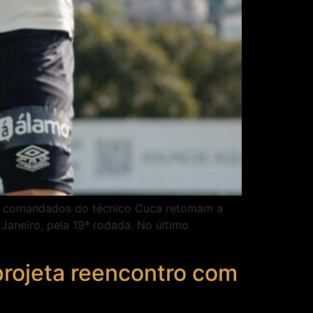
 Os comandados do técnico Cuca retomam a
Janeiro, pela 19ª rodada. No último
projeta reencontro com