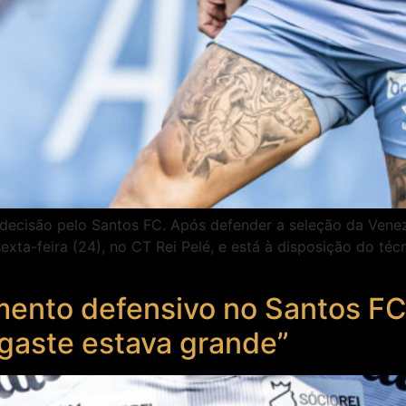
decisão pelo Santos FC. Após defender a seleção da Venez
xta-feira (24), no CT Rei Pelé, e está à disposição do téc
mento defensivo no Santos FC
esgaste estava grande”