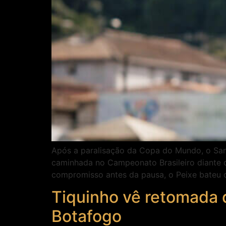
Após a paralisação da Copa do Mundo, o San
caminhada no Campeonato Brasileiro diante do
compromisso antes da pausa, o Peixe bateu 
Tiquinho vê retomada 
Botafogo