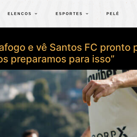
ELENCOS
ESPORTES
PELÉ
tafogo e vê Santos FC pronto 
s preparamos para isso”