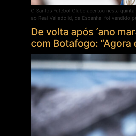
O Santos Futebol Clube acertou nesta quinta-
ao Real Valladolid, da Espanha, foi vendido p
De volta após ‘ano mar
com Botafogo: “Agora é