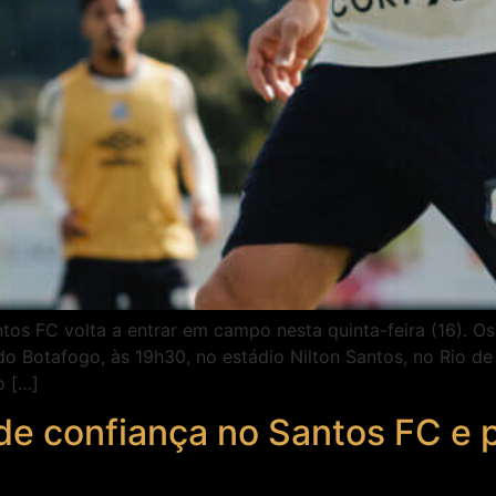
tos FC volta a entrar em campo nesta quinta-feira (16).
 Botafogo, às 19h30, no estádio Nilton Santos, no Rio de 
o […]
de confiança no Santos FC e 