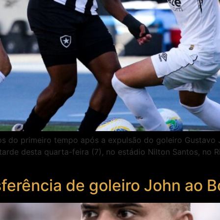
 do primeiro tempo após a expulsão do goleiro Gustavo J
rde desta quarta-feira (7), no estádio Nilton Santos, no R
ferência de goleiro John ao 