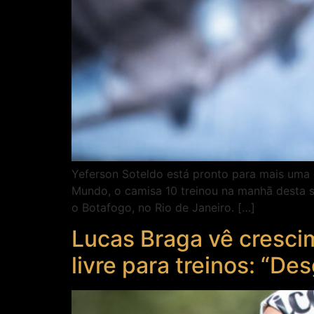
Yeferson Soteldo está pronto para mais uma 
Mundo, o camisa 10 treinou na manhã desta se
o Botafogo, no Rio de Janeiro. […]
Lucas Braga vê cresci
livre para treinos: “D