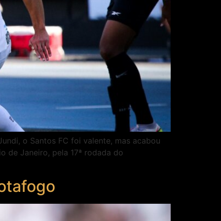
undi, o Santos FC foi valente, mas acabou
io de Janeiro, pela 17ª rodada do
Botafogo