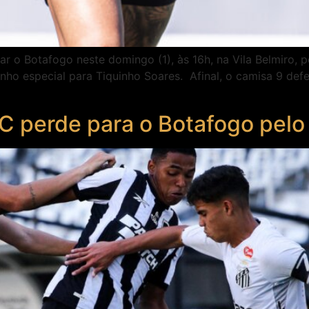
r o Botafogo neste domingo (1), às 16h, na Vila Belmiro, 
ho especial para Tiquinho Soares. Afinal, o camisa 9 defe
C perde para o Botafogo pelo