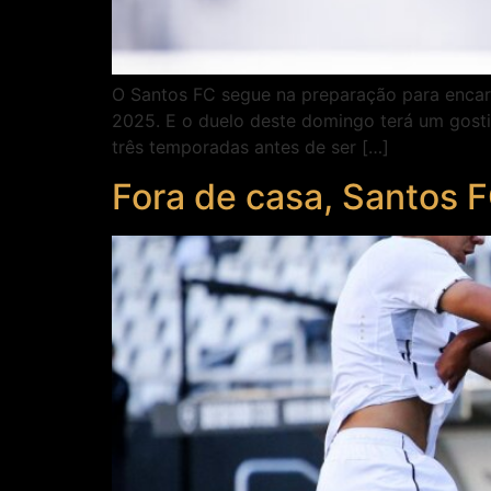
O Santos FC segue na preparação para encara
2025. E o duelo deste domingo terá um gostin
três temporadas antes de ser […]
Fora de casa, Santos F