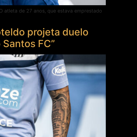
 O atleta de 27 anos, que estava emprestado
teldo projeta duelo
o Santos FC”