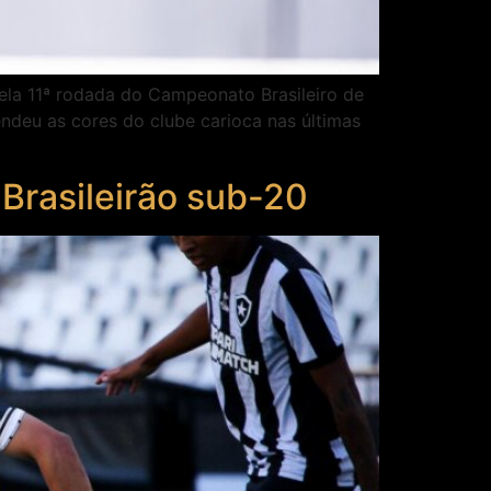
pela 11ª rodada do Campeonato Brasileiro de
ndeu as cores do clube carioca nas últimas
 Brasileirão sub-20