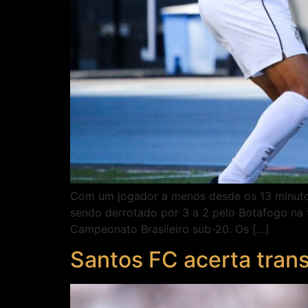
Com um jogador a menos desde os 13 minutos
sendo derrotado por 3 a 2 pelo Botafogo na ta
Campeonato Brasileiro sub-20. Os […]
Santos FC acerta trans