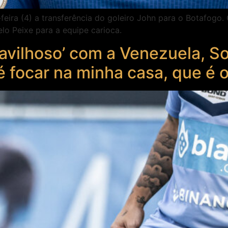
feira (4) a transferência do goleiro John para o Botafogo.
elo Peixe para a equipe carioca.
avilhoso’ com a Venezuela, So
 focar na minha casa, que é 