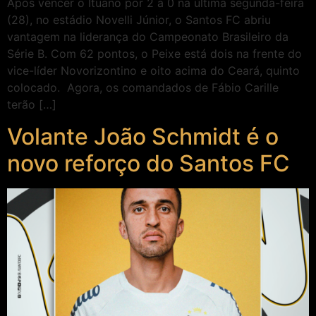
Após vencer o Ituano por 2 a 0 na última segunda-feira
(28), no estádio Novelli Júnior, o Santos FC abriu
vantagem na liderança do Campeonato Brasileiro da
Série B. Com 62 pontos, o Peixe está dois na frente do
vice-líder Novorizontino e oito acima do Ceará, quinto
colocado. Agora, os comandados de Fábio Carille
terão […]
Volante João Schmidt é o
novo reforço do Santos FC