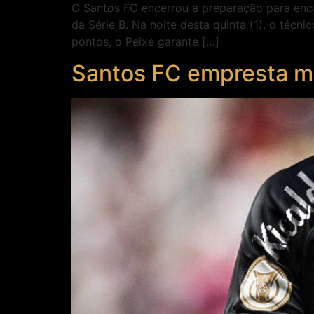
O Santos FC encerrou a preparação para encar
da Série B. Na noite desta quinta (1), o téc
pontos, o Peixe garante […]
Santos FC empresta me