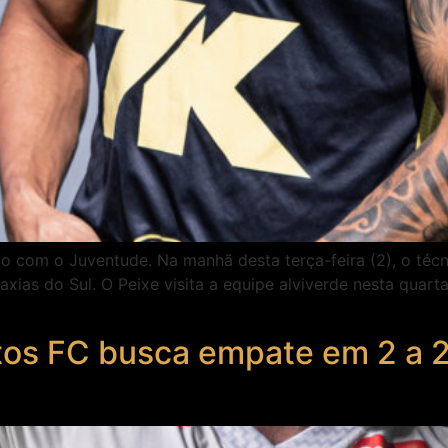
vo com o Juventude. Na manhã desta terça-feira (2), o té
xias do Sul. O Peixe visita a equipe alviverde nesta quarta
s FC busca empate em 2 a 2 