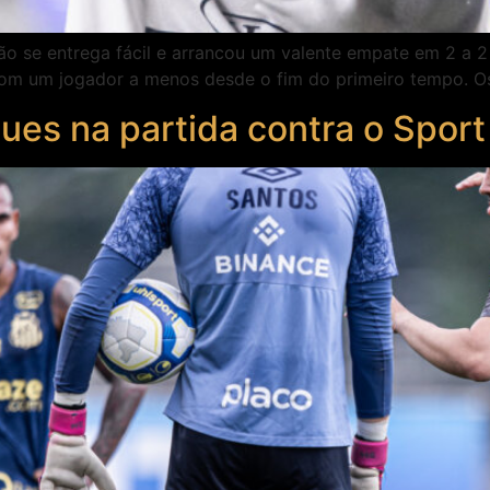
o se entrega fácil e arrancou um valente empate em 2 a 2
r com um jogador a menos desde o fim do primeiro tempo. O
ues na partida contra o Sport