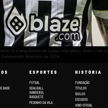
feira (1) o empréstimo de Lucas Lima para o Sport Club do
o Campeonato Brasileiro de 2024.
COS
ESPORTES
HISTÓRIA
FUTSAL
FUNDAÇÃO
DE BASE
GOALBALL
TÍTULOS
HANDEBOL
ÍDOLOS
BASQUETE
ESCUDOS
PEIXINHO DA VILA
HINO OFICIAL