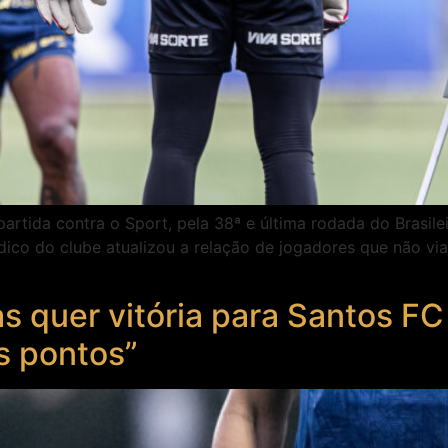
artida contra o Sport, pela 38ª e última rodada do Brasile
dico do clube atualizou a relação de jogadores que não vi
s quer vitória para Santos FC
is pontos”