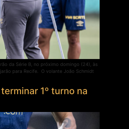
irão da Série B, no próximo domingo (24), às
ajarão para Recife. O volante João Schmidt
 terminar 1º turno na