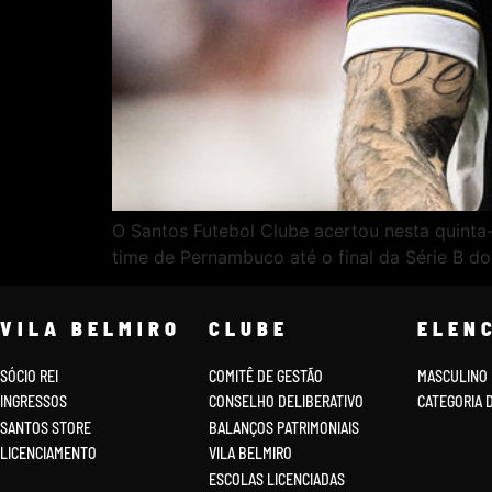
O Santos Futebol Clube acertou nesta quinta-
time de Pernambuco até o final da Série B d
VILA BELMIRO
CLUBE
ELEN
SÓCIO REI
COMITÊ DE GESTÃO
MASCULINO
INGRESSOS
CONSELHO DELIBERATIVO
CATEGORIA 
SANTOS STORE
BALANÇOS PATRIMONIAIS
LICENCIAMENTO
VILA BELMIRO
ESCOLAS LICENCIADAS