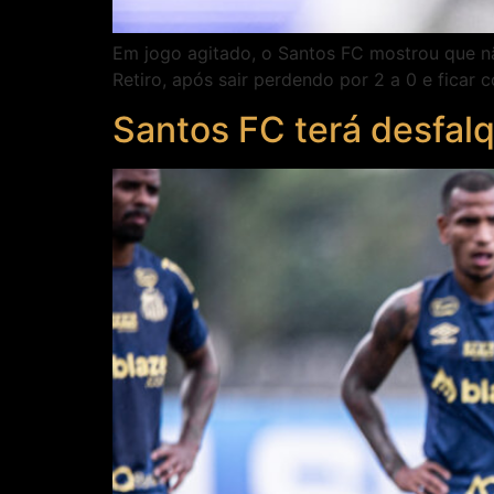
Em jogo agitado, o Santos FC mostrou que nã
Retiro, após sair perdendo por 2 a 0 e fica
Santos FC terá desfalq