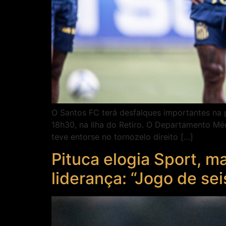
O Santos FC terá desfalques importantes na p
18h30, na Ilha do Retiro. O Departamento Mé
teve entorse no tornozelo direito […]
Pituca elogia Sport, ma
liderança: “Jogo de se