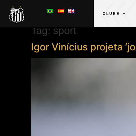
CLUBE
Tag:
sport
Igor Vinícius projeta 