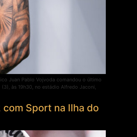
cnico Juan Pablo Vojvoda comandou o último
 (3), às 19h30, no estádio Alfredo Jaconi,
com Sport na Ilha do