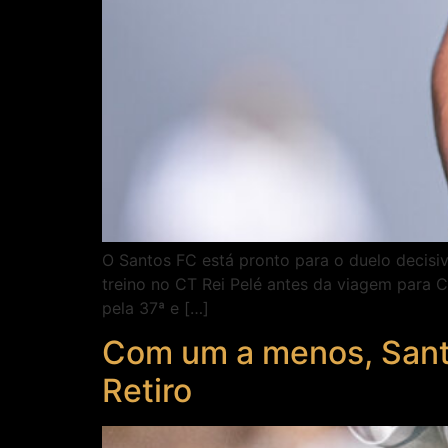
O Santos FC está pronto para o duelo decisi
treino no CT Rei Pelé antes da viagem para Ca
pela 37ª e […]
Com um a menos, Santo
Retiro