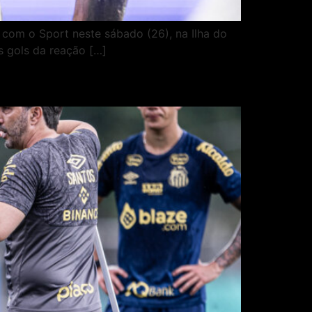
 com o Sport neste sábado (26), na Ilha do
s gols da reação […]