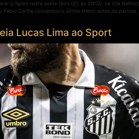
ar o Sport nesta sexta-feira (2), às 21h30, na Vila Belmir
nico Fábio Carille comandou o último treino antes da partid
ia Lucas Lima ao Sport