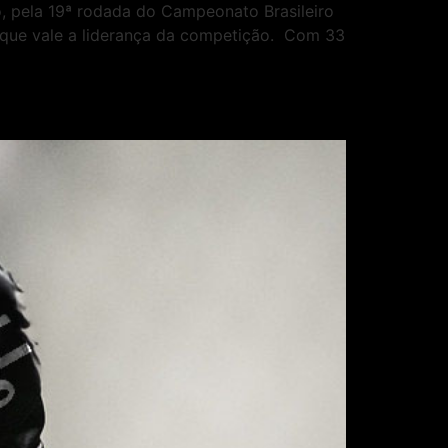
o, pela 19ª rodada do Campeonato Brasileiro
a, que vale a liderança da competição. Com 33