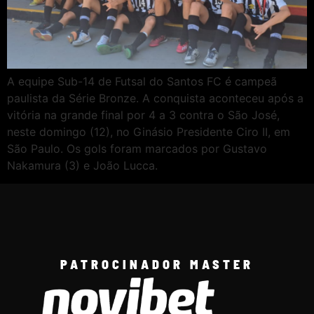
A equipe Sub-14 de Futsal do Santos FC é campeã
paulista da Série Bronze. A conquista aconteceu após a
vitória na grande final por 4 a 3 contra o São José,
neste domingo (12), no Ginásio Presidente Ciro II, em
São Paulo. Os gols foram marcados por Gustavo
Nakamura (3) e João Lucca.
PATROCINADOR MASTER