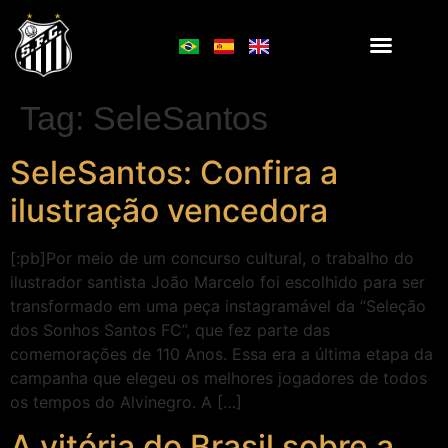
Tag:
SeleSantos
SeleSantos: Confira a
ilustração vencedora
[:pb]Por meio de um concurso cultural, o trabalho do
ilustrador santista João Marcelo foi escolhido para ser
transformado em uma peça instagramável da “Seleção
dos Sonhos Santos FC”, que fez parte das
comemorações de 110 Anos. Essa era a última etapa da
campanha que elegeu os melhores jogadores de todos
os tempos do Alvinegro. A […]
A vitória do Brasil sobre a