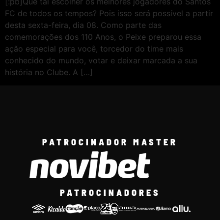
[:pb]Que tal escolher os melhores jogadores do Santos
FC de todos os tempos? Pois isso será possível a partir
desta sexta-feira, dia 08. Como parte das
comemorações dos 110 Anos, o Peixe preparou essa
ação especial para você, torcedor do time mais
conhecido do mundo, votar e deixar marcada a sua
história no Clube. A […]
PATROCINADOR MASTER
PATROCINADORES