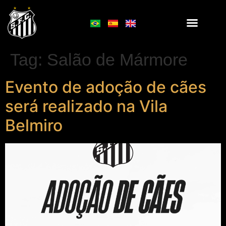
Tag:
Salão de Mármore
Evento de adoção de cães
será realizado na Vila
Belmiro