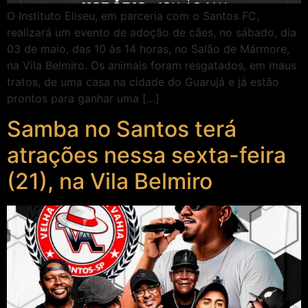
O Instituto Eliseu, em parceria com o Santos FC,
realizará um evento de adoção de cães, no sábado, dia
03 de maio, das 10 às 14 horas, no Salão de Mármore,
na Vila Belmiro. Os animais foram resgatados, em maus
tratos, de uma casa na cidade do Guarujá e já estão
prontos para ganhar uma […]
Samba no Santos terá
atrações nessa sexta-feira
(21), na Vila Belmiro