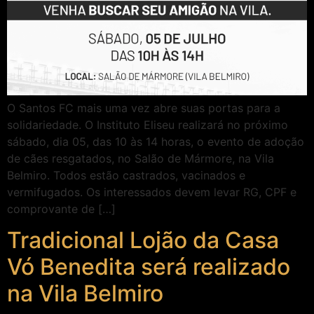
O Santos FC mais uma vez abre suas portas para a
solidariedade. O Instituto Eliseu realizará no próximo
sábado, dia 05, das 10 às 14 horas, o evento de adoção
de cães resgatados, no Salão de Mármore, na Vila
Belmiro. Todos estão castrados, vacinados e
vermifugados. Os interessados devem levar RG, CPF e
comprovante de […]
Tradicional Lojão da Casa
Vó Benedita será realizado
na Vila Belmiro