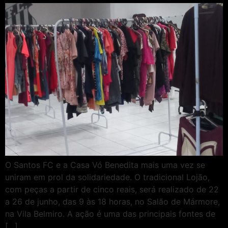
O Santos FC e a Casa Vó Benedita mais uma vez se
uniram em prol da solidariedade. O tradicional Lojão,
com peças a partir de cinco reais, será realizado de 22
a 26 de junho, das 9 às 18 horas, no Salão de Mármore,
na Vila Belmiro. A ação é uma das principais fontes de
[…]