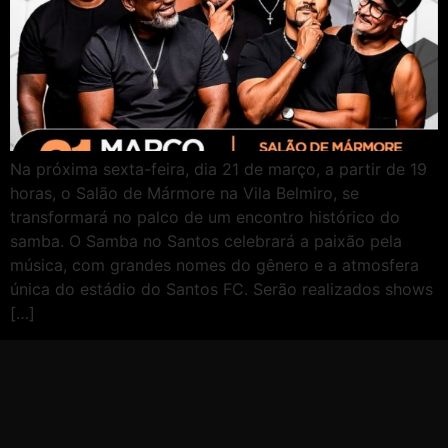
Na próxima sexta-feira, dia 21 de março, a partir de 19
horas, o Salão de Mármore na Vila Belmiro, se
transformará no palco de um encontro histórico do
samba. O Samba no Santos celebrará a paixão pela
música, com grandes nomes do gênero e a atmosfera
única do estádio do Santos FC. Serão realizados shows
[…]