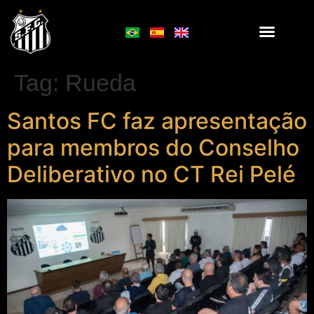
Tag:
Rueda
Santos FC faz apresentação
para membros do Conselho
Deliberativo no CT Rei Pelé