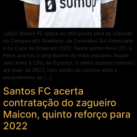
[:pb]O Santos FC segue se reforçando para as disputas
do Campeonato Brasileiro, da Conmebol Sul-Americana
e da Copa do Brasil em 2022. Nesta quinta-feira (31), o
Peixe acertou o empréstimo do meia-atacante Jhojan
Julio junto à LDU, do Equador. O atleta assinou contrato
até maio de 2023, com opção de compra após o
encerramento do […]
Santos FC acerta
contratação do zagueiro
Maicon, quinto reforço para
2022