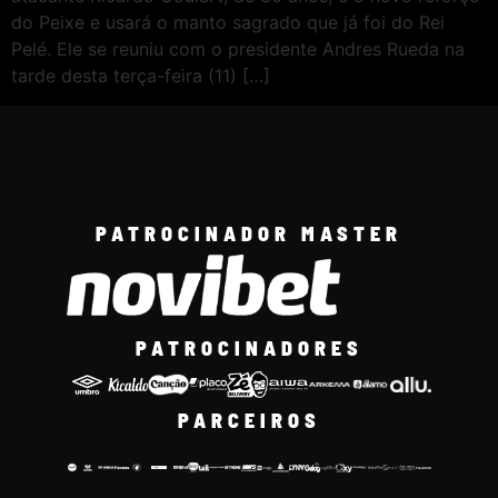
do Peixe e usará o manto sagrado que já foi do Rei
Pelé. Ele se reuniu com o presidente Andres Rueda na
tarde desta terça-feira (11) […]
PATROCINADOR MASTER
PATROCINADORES
PARCEIROS