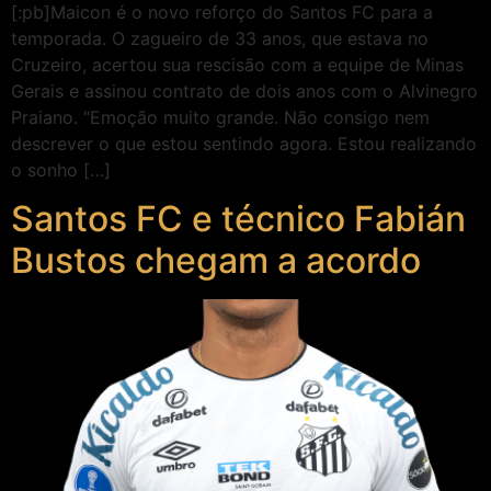
[:pb]Maicon é o novo reforço do Santos FC para a
temporada. O zagueiro de 33 anos, que estava no
Cruzeiro, acertou sua rescisão com a equipe de Minas
Gerais e assinou contrato de dois anos com o Alvinegro
Praiano. “Emoção muito grande. Não consigo nem
descrever o que estou sentindo agora. Estou realizando
o sonho […]
Santos FC e técnico Fabián
Bustos chegam a acordo