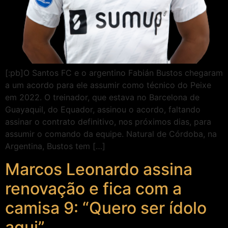
[:pb]O Santos FC e o argentino Fabián Bustos chegaram
a um acordo para ele assumir como técnico do Peixe
em 2022. O treinador, que estava no Barcelona de
Guayaquil, do Equador, assinou o acordo, faltando
assinar o contrato definitivo, nos próximos dias, para
assumir o comando da equipe. Natural de Córdoba, na
Argentina, Bustos tem […]
Marcos Leonardo assina
renovação e fica com a
camisa 9: “Quero ser ídolo
aqui”