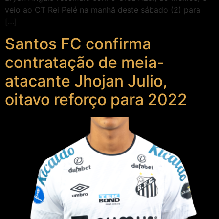
veio ao CT Rei Pelé na manhã deste sábado (2) para
[…]
Santos FC confirma
contratação de meia-
atacante Jhojan Julio,
oitavo reforço para 2022