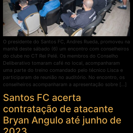
O presidente do Santos FC, Andres Rueda, promoveu na
manhã deste sábado (6) um encontro com conselheiros
do clube no CT Rei Pelé. Os membros do Conselho
Deliberativo tomaram café no local, acompanharam
uma parte do treino comandado pelo técnico Lisca e
participaram de reunião no auditório. No encontro, os
conselheiros acompanharam a apresentação sobre […]
Santos FC acerta
contratação de atacante
Bryan Angulo até junho de
2023