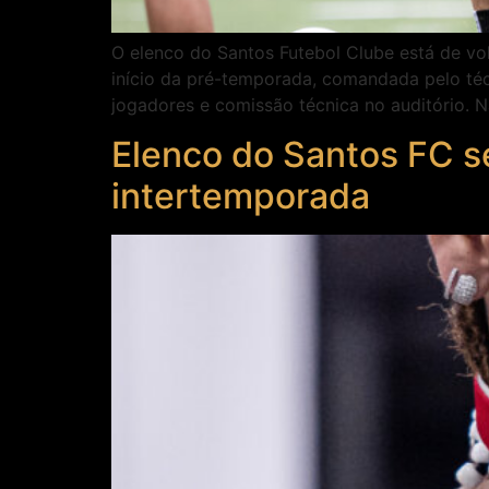
O elenco do Santos Futebol Clube está de volt
início da pré-temporada, comandada pelo téc
jogadores e comissão técnica no auditório. N
Elenco do Santos FC se
intertemporada