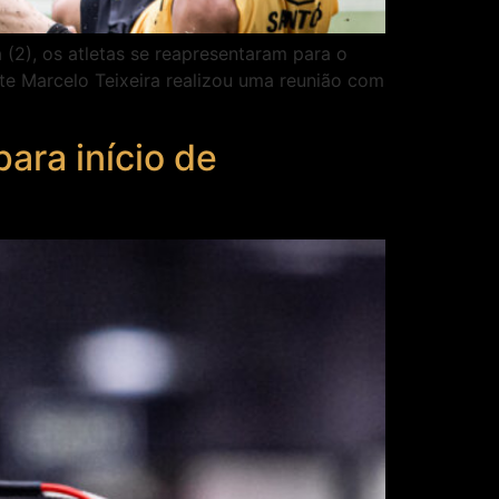
 (2), os atletas se reapresentaram para o
te Marcelo Teixeira realizou uma reunião com
ara início de