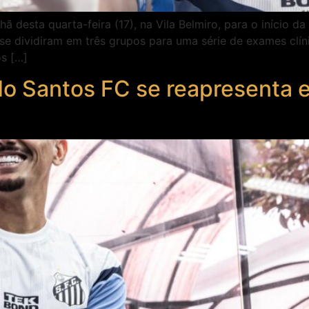
ã desta quarta-feira (17), na Vila Belmiro, para o início 
 se dividiram em três grupos para uma série de exames clíni
s […]
do Santos FC se reapresenta e