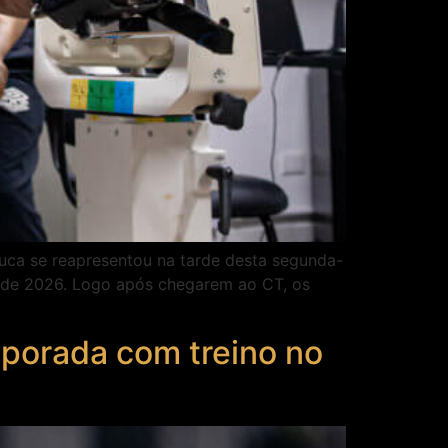
uca se reapresentou na tarde desta segunda-
e de 2026. Logo após chegarem ao CT, os
mporada com treino no