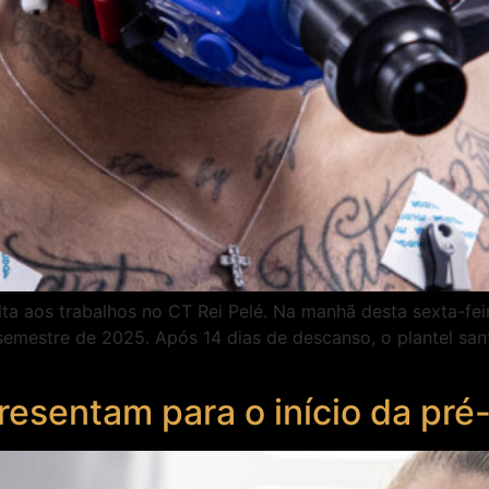
ta aos trabalhos no CT Rei Pelé. Na manhã desta sexta-feir
semestre de 2025. Após 14 dias de descanso, o plantel san
presentam para o início da p