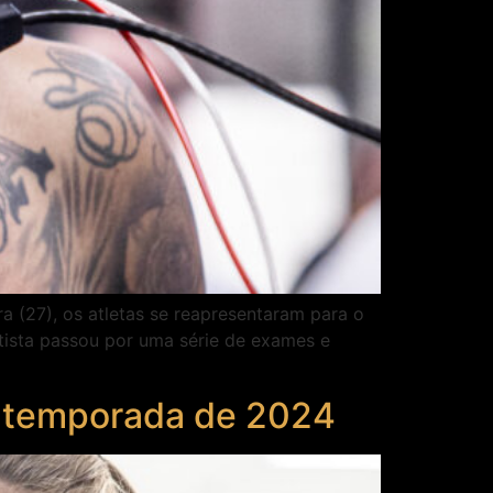
a (27), os atletas se reapresentaram para o
tista passou por uma série de exames e
ré-temporada de 2024