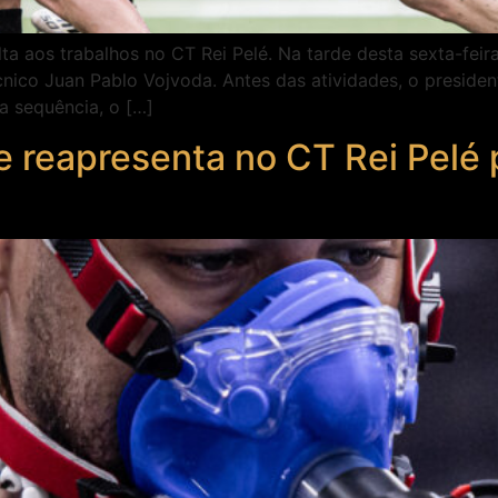
a aos trabalhos no CT Rei Pelé. Na tarde desta sexta-feira
nico Juan Pablo Vojvoda. Antes das atividades, o presiden
a sequência, o […]
 reapresenta no CT Rei Pelé p