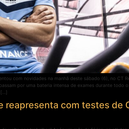
entou com novidades na manhã deste sábado (6), no CT Re
 passam por uma bateria intensa de exames durante todo o 
 […]
e reapresenta com testes de C