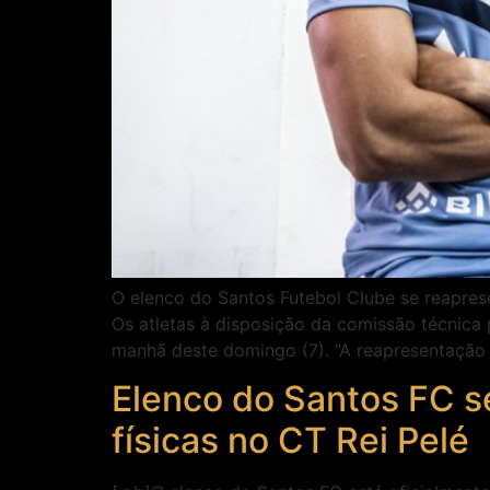
O elenco do Santos Futebol Clube se reapres
Os atletas à disposição da comissão técnica
manhã deste domingo (7). “A reapresentação
Elenco do Santos FC s
físicas no CT Rei Pelé