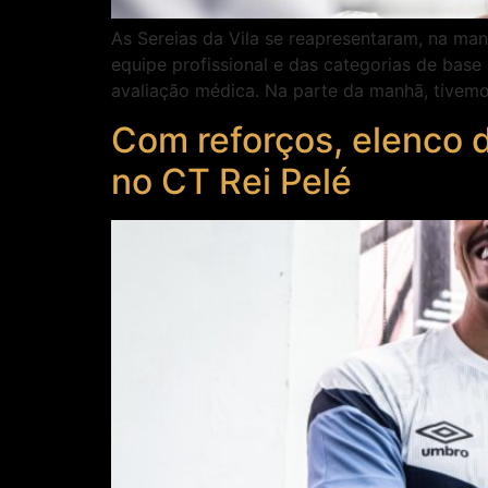
As Sereias da Vila se reapresentaram, na manh
equipe profissional e das categorias de base
avaliação médica. Na parte da manhã, tivemo
Com reforços, elenco 
no CT Rei Pelé