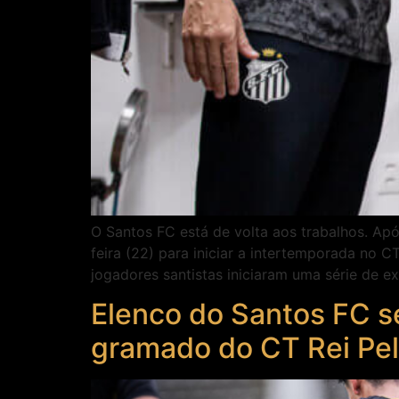
O Santos FC está de volta aos trabalhos. Ap
feira (22) para iniciar a intertemporada no
jogadores santistas iniciaram uma série de 
Elenco do Santos FC s
gramado do CT Rei Pe