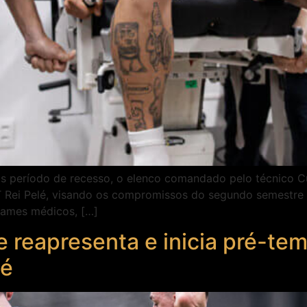
ós período de recesso, o elenco comandado pelo técnico C
 CT Rei Pelé, visando os compromissos do segundo semestr
exames médicos, […]
e reapresenta e inicia pré-te
lé