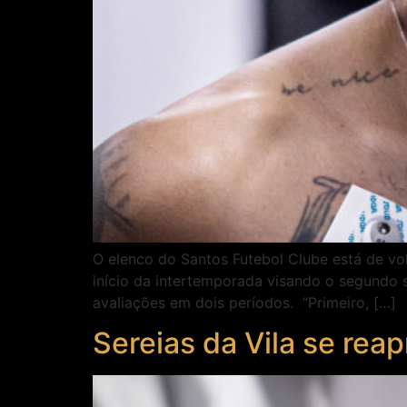
O elenco do Santos Futebol Clube está de vol
início da intertemporada visando o segundo 
avaliações em dois períodos. “Primeiro, […]
Sereias da Vila se rea