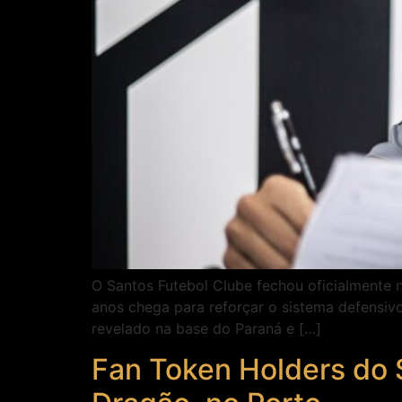
O Santos Futebol Clube fechou oficialmente n
anos chega para reforçar o sistema defensivo
revelado na base do Paraná e […]
Fan Token Holders do 