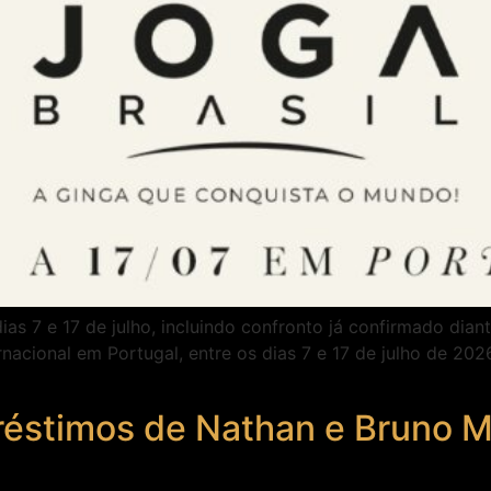
ias 7 e 17 de julho, incluindo confronto já confirmado di
nacional em Portugal, entre os dias 7 e 17 de julho de 202
éstimos de Nathan e Bruno M