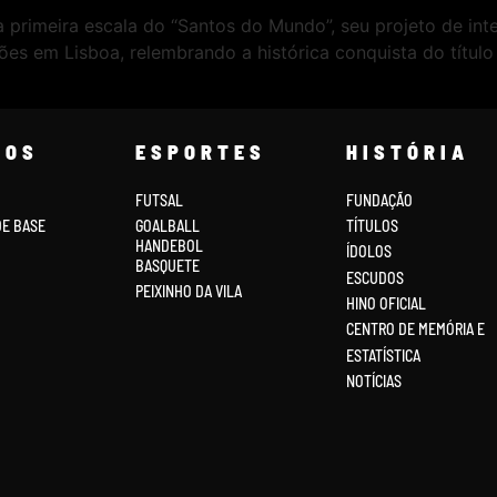
primeira escala do “Santos do Mundo”, seu projeto de inte
es em Lisboa, relembrando a histórica conquista do títu
COS
ESPORTES
HISTÓRIA
FUTSAL
FUNDAÇÃO
DE BASE
GOALBALL
TÍTULOS
HANDEBOL
ÍDOLOS
BASQUETE
ESCUDOS
PEIXINHO DA VILA
HINO OFICIAL
CENTRO DE MEMÓRIA E
ESTATÍSTICA
NOTÍCIAS