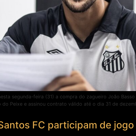
esta segunda-feira (31) a compra do zagueiro João Basso j
 do Peixe e assinou contrato válido até o dia 31 de dezem
Santos FC participam de jogo 