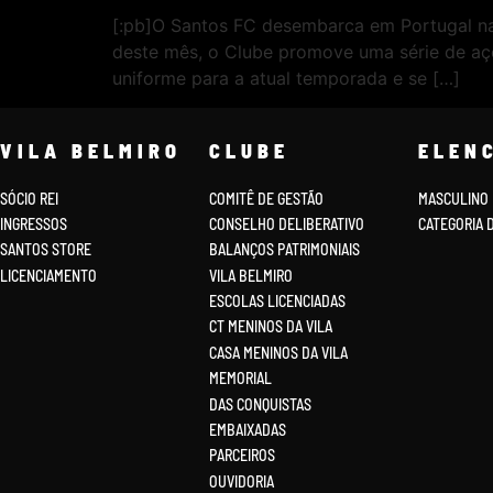
[:pb]O Santos FC desembarca em Portugal na 
deste mês, o Clube promove uma série de açõ
uniforme para a atual temporada e se […]
VILA BELMIRO
CLUBE
ELEN
SÓCIO REI
COMITÊ DE GESTÃO
MASCULINO
INGRESSOS
CONSELHO DELIBERATIVO
CATEGORIA 
SANTOS STORE
BALANÇOS PATRIMONIAIS
LICENCIAMENTO
VILA BELMIRO
ESCOLAS LICENCIADAS
CT MENINOS DA VILA
CASA MENINOS DA VILA
MEMORIAL
DAS CONQUISTAS
EMBAIXADAS
PARCEIROS
OUVIDORIA