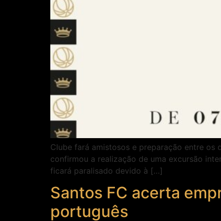
Clube fará amistosos e preparação entre os d
confirmou a realização de uma excursão inter
ficará paralisado devido à […]
Santos FC acerta empr
português