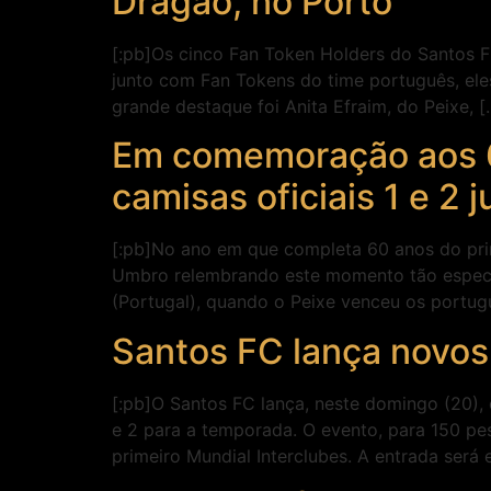
Dragão, no Porto
[:pb]Os cinco Fan Token Holders do Santos F
junto com Fan Tokens do time português, eles
grande destaque foi Anita Efraim, do Peixe, [
Em comemoração aos 60
camisas oficiais 1 e 2
[:pb]No ano em que completa 60 anos do prim
Umbro relembrando este momento tão especi
(Portugal), quando o Peixe venceu os portug
Santos FC lança novos
[:pb]O Santos FC lança, neste domingo (20), 
e 2 para a temporada. O evento, para 150 pes
primeiro Mundial Interclubes. A entrada será 