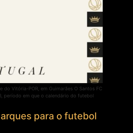
ante do Vitória-POR, em Guimarães O Santos FC
6, período em que o calendário do futebol
arques para o futebol