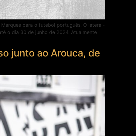
Marques para o futebol português. O lateral-
 até o dia 30 de junho de 2024. Atualmente
o junto ao Arouca, de