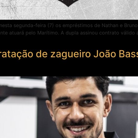
nesta segunda-feira (7) os empréstimos de Nathan e Bruno 
ante atuará pelo Marítimo. A dupla assinou contrato válido
ratação de zagueiro João Bass