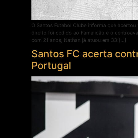
O Santos Futebol Clube informa que acertou 
direito foi cedido ao Famalicão e o centroav
com 21 anos, Nathan já atuou em 33 […]
Santos FC acerta cont
Portugal