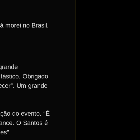
á morei no Brasil.
 grande
ntástico. Obrigado
ecer”. Um grande
ação do evento. “É
nance. O Santos é
es”.