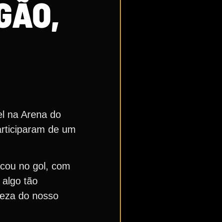
GÃO,
el na Arena do
articiparam de um
acou no gol, com
 algo tão
ndeza do nosso