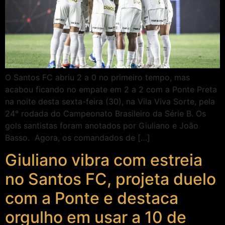
O Santos FC abriu 2 a 0 no primeiro tempo, mas
acabou ficando no empate em 2 a 2 com a Ponte Preta
na noite desta sexta-feira (30), na Vila Viva Sorte, pela
24° rodada do Campeonato Brasileiro da Série B. Os
gols santistas foram anotados por Giuliano e João
Basso. Agora, os comandados de […]
Giuliano vibra com estreia
no Santos FC, projeta duelo
com a Ponte e destaca
orgulho em usar a 10 de