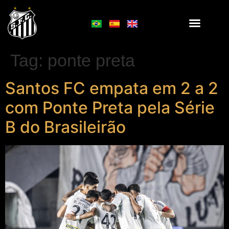
Tag:
ponte preta
Santos FC empata em 2 a 2
com Ponte Preta pela Série
B do Brasileirão