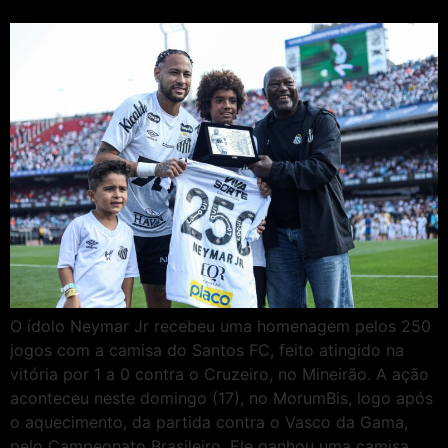
O ídolo Neymar Jr recebeu uma homenagem pelos 250
jogos com a camisa do Santos FC, feito atingido na
vitória por 1 a 0 contra o Cruzeiro, no Mineirão. A ação
aconteceu neste domingo (17), no MorumBis, logo após
o aquecimento, da partida contra o Vasco da Gama,
pelo Campeonato Brasileiro. Ele ganhou uma camisa