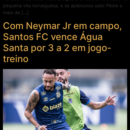
pequena vila norueguesa, e se apaixonou pelo Peixe a
mais de […]
Com Neymar Jr em campo,
Santos FC vence Água
Santa por 3 a 2 em jogo-
treino