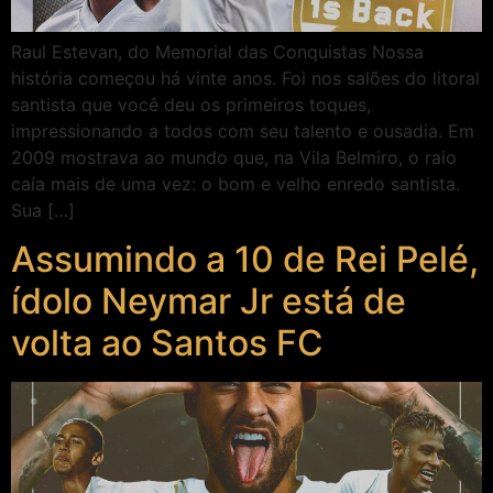
Raul Estevan, do Memorial das Conquistas Nossa
história começou há vinte anos. Foi nos salões do litoral
santista que você deu os primeiros toques,
impressionando a todos com seu talento e ousadia. Em
2009 mostrava ao mundo que, na Vila Belmiro, o raio
caía mais de uma vez: o bom e velho enredo santista.
Sua […]
Assumindo a 10 de Rei Pelé,
ídolo Neymar Jr está de
volta ao Santos FC