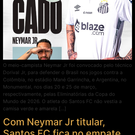
O meio-campista Neymar Jr foi convocado pelo técnico
Dorival Jr, para defender o Brasil nos jogos contra a
Colômbia, no estádio Mané Garrincha, e Argentina, no
Monumental, nos dias 20 e 25 de março,
respectivamente, pelas Eliminatórias da Copa do
Mundo de 2026. O atleta do Santos FC não vestia a
camisa verde e amarela […]
Com Neymar Jr titular,
Santos FC fica no empate