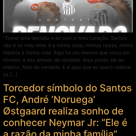
“Tomei uma decisão e eu ouvi o meu coração. Santos
não é só meu time, é a minha casa, minhas raízes, minha
história e minha vida. Aqui fui um menino que virou um
homem, e sou amado de verdade. Aqui posso ser eu
mesmo, feliz de verdade. E é aqui que eu quero realizar
os […]
Torcedor símbolo do Santos
FC, André ‘Noruega’
Østgaard realiza sonho de
conhecer Neymar Jr: “Ele é
a razão da minha família”