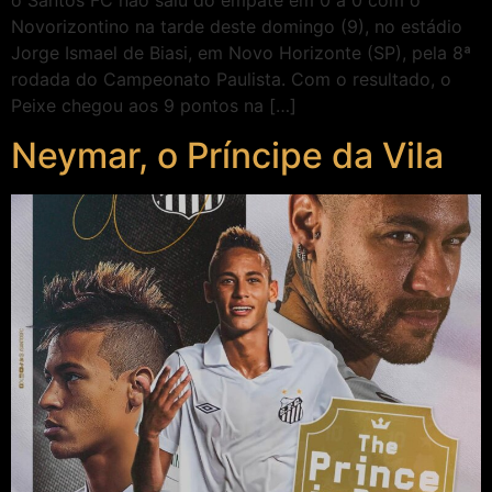
o Santos FC não saiu do empate em 0 a 0 com o
Novorizontino na tarde deste domingo (9), no estádio
Jorge Ismael de Biasi, em Novo Horizonte (SP), pela 8ª
rodada do Campeonato Paulista. Com o resultado, o
Peixe chegou aos 9 pontos na […]
Neymar, o Príncipe da Vila