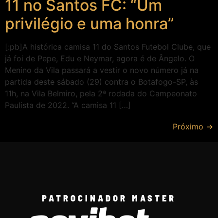
11 no Santos FC: “Um
privilégio e uma honra”
[:pb]A histórica camisa 11 do Santos Futebol Clube, que
já foi de Pepe, Edu e Neymar, agora é de Ângelo. O
Menino da Vila passará a vestir o novo número já na
partida deste sábado (29) contra o Botafogo-SP, às
11h, na Vila Belmiro, pela 2ª rodada do Campeonato
Paulista de 2022. “A camisa 11 […]
Próximo
→
PATROCINADOR MASTER