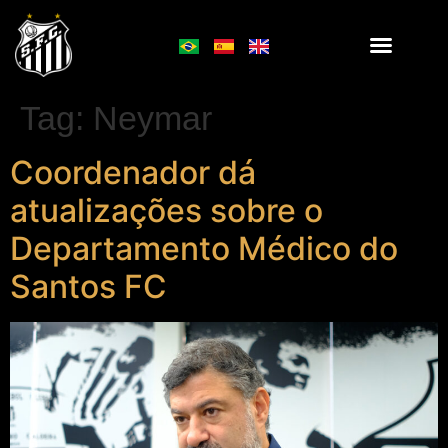
Tag:
Neymar
Coordenador dá
atualizações sobre o
Departamento Médico do
Santos FC