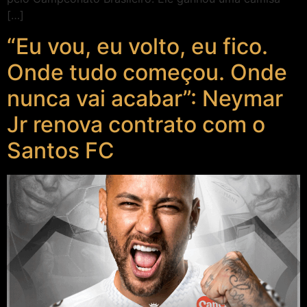
[…]
“Eu vou, eu volto, eu fico.
Onde tudo começou. Onde
nunca vai acabar”: Neymar
Jr renova contrato com o
Santos FC