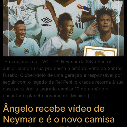
“Eu vou, mas eu… VOLTO!” Neymar da Silva Santos
Júnior cumpriu sua promessa e está de volta ao Santos
Futebol Clube! Ídolo de uma geração e responsável por
seguir com o legado de Rei Pelé, o craque retorna à sua
casa para tirar a sagrada camisa 10 do armário e
encantar o planeta novamente. Menino […]
Ângelo recebe vídeo de
Neymar e é o novo camisa