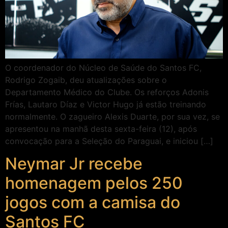
O coordenador do Núcleo de Saúde do Santos FC,
Rodrigo Zogaib, deu atualizações sobre o
Departamento Médico do Clube. Os reforços Adonis
Frías, Lautaro Díaz e Victor Hugo já estão treinando
normalmente. O zagueiro Alexis Duarte, por sua vez, se
apresentou na manhã desta sexta-feira (12), após
convocação para a Seleção do Paraguai, e iniciou […]
Neymar Jr recebe
homenagem pelos 250
jogos com a camisa do
Santos FC