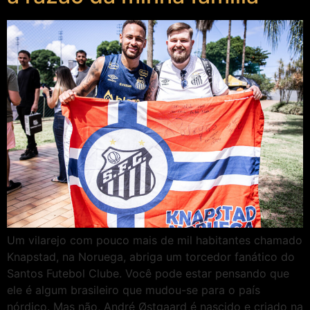
Um vilarejo com pouco mais de mil habitantes chamado
Knapstad, na Noruega, abriga um torcedor fanático do
Santos Futebol Clube. Você pode estar pensando que
ele é algum brasileiro que mudou-se para o país
nórdico. Mas não, André Østgaard é nascido e criado na