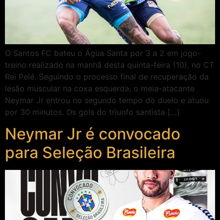
O Santos FC bateu o Água Santa por 3 a 2 em jogo-
treino realizado na manhã desta quinta-feira (10), no CT
Rei Pelé. Seguindo o processo final de recuperação da
lesão muscular na coxa esquerda, o meia-atacante
Neymar Jr entrou no segundo tempo do duelo e atuou
por 30 minutos. Os gols do triunfo santista […]
Neymar Jr é convocado
para Seleção Brasileira