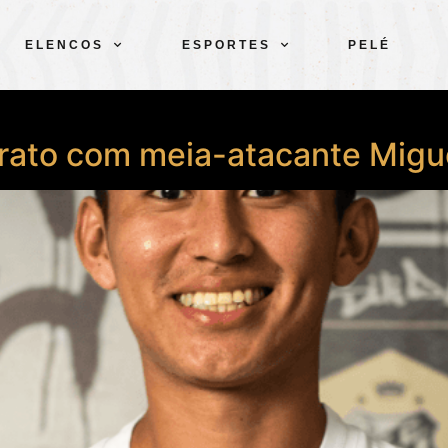
ELENCOS
ESPORTES
PELÉ
rato com meia-atacante Migue