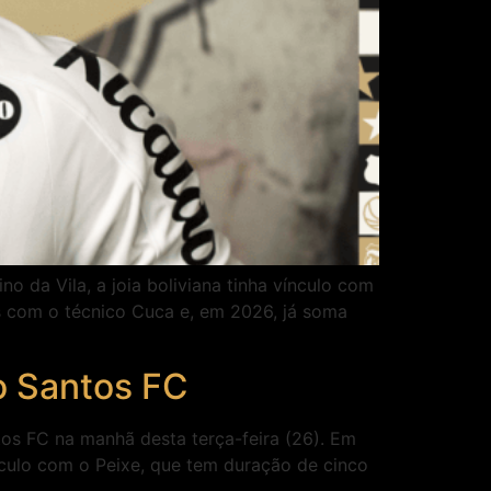
 da Vila, a joia boliviana tinha vínculo com
s com o técnico Cuca e, em 2026, já soma
 o Santos FC
tos FC na manhã desta terça-feira (26). Em
ínculo com o Peixe, que tem duração de cinco