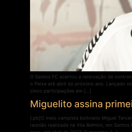
O Santos FC acertou a renovação de contrato 
o Peixe até abril do próximo ano. Lançado n
cinco participações em […]
Miguelito assina prime
[:pb]O meio campista boliviano Miguel Tercer
reunião realizada na Vila Belmiro, em Santos