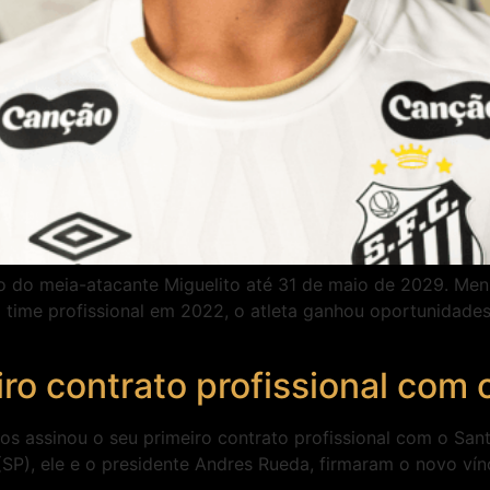
do meia-atacante Miguelito até 31 de maio de 2029. Menino
o time profissional em 2022, o atleta ganhou oportunidade
iro contrato profissional com
os assinou o seu primeiro contrato profissional com o San
 (SP), ele e o presidente Andres Rueda, firmaram o novo v