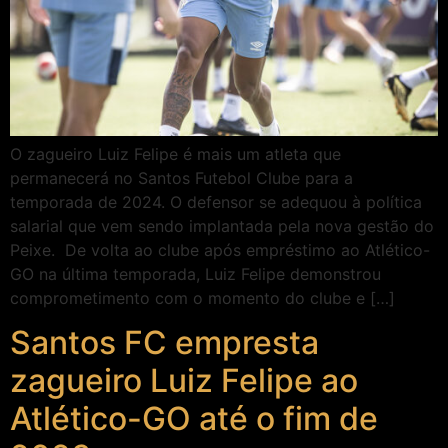
O zagueiro Luiz Felipe é mais um atleta que
permanecerá no Santos Futebol Clube para a
temporada de 2024. O defensor se adequou à política
salarial que vem sendo implantada pela nova gestão do
Peixe. De volta ao clube após empréstimo ao Atlético-
GO na última temporada, Luiz Felipe demonstrou
comprometimento com o momento do clube e […]
Santos FC empresta
zagueiro Luiz Felipe ao
Atlético-GO até o fim de