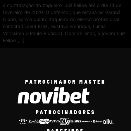
a contratação do zagueiro Luiz Felipe até o dia 14 de
fevereiro de 2020. O defensor, que estava no Paraná
Clube, será o quinto zagueiro do elenco profissional
santista (David Braz, Gustavo Henrique, Lucas
Veríssimo e Paulo Ricardo). Com 22 anos, o jovem Luiz
Felipe […]
PATROCINADOR MASTER
PATROCINADORES
PARCEIROS