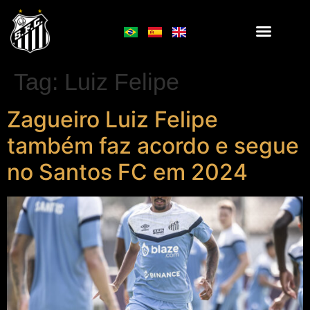
Tag:
Luiz Felipe
Zagueiro Luiz Felipe
também faz acordo e segue
no Santos FC em 2024