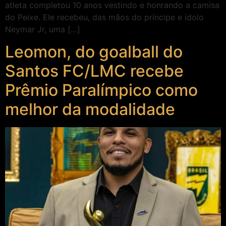
atleta completou 10 anos vestindo e honrando a camisa
do Peixe. Ele recebeu, das mãos do príncipe e ídolo
Neymar Jr, uma […]
Leomon, do goalball do
Santos FC/LMC recebe
Prêmio Paralímpico como
melhor da modalidade