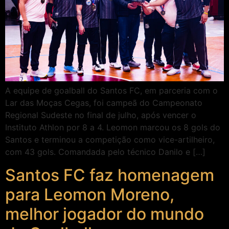
A equipe de goalball do Santos FC, em parceria com o
Lar das Moças Cegas, foi campeã do Campeonato
Regional Sudeste no final de julho, após vencer o
Instituto Athlon por 8 a 4. Leomon marcou os 8 gols do
Santos e terminou a competição como vice-artilheiro,
com 43 gols. Comandada pelo técnico Danilo e […]
Santos FC faz homenagem
para Leomon Moreno,
melhor jogador do mundo