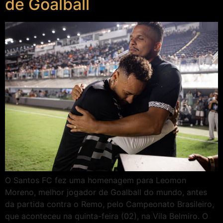
de Goalball
O Santos FC fez uma homenagem para Leomon
Moreno, melhor jogador de Goalball do mundo, antes
da partida contra o Remo, pelo Campeonato Brasileiro,
que aconteceu na quinta-feira (02), na Vila Belmiro. O