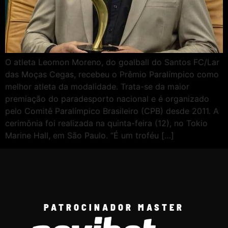
O atleta Leomon Moreno, do goalball do Santos FC/Lar
das Moças Cegas, recebeu o Prêmio Paralímpico como
melhor atleta da modalidade. Trata-se da maior
premiação do paradesporto nacional e é organizado
pelo Comitê Paralímpico Brasileiro (CPB) desde 2011. A
cerimônia foi realizada na quinta-feira (12), no Tokio
Marine Hall, em São Paulo. “É um troféu […]
PATROCINADOR MASTER