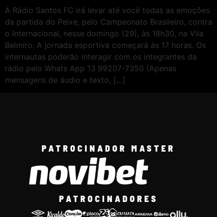
A Rádio Santos FC irá levar até você todas as emoções
da partida do Peixe, pelo Campeonato Brasileiro, contra
o Internacional, nesse domingo (29), às 18h30, na Vila
Belmiro. A jornada esportiva começará às 17 horas. Os
internautas poderão interagir com os integrantes da
rádio pelo Whats App 13 99207-7350 (Apenas
mensagens de áudio e texto, […]
PATROCINADOR MASTER
PATROCINADORES