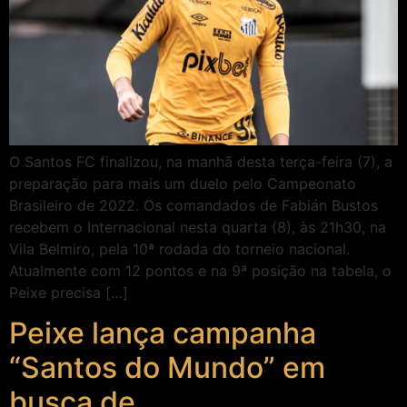
O Santos FC finalizou, na manhã desta terça-feira (7), a
preparação para mais um duelo pelo Campeonato
Brasileiro de 2022. Os comandados de Fabián Bustos
recebem o Internacional nesta quarta (8), às 21h30, na
Vila Belmiro, pela 10ª rodada do torneio nacional.
Atualmente com 12 pontos e na 9ª posição na tabela, o
Peixe precisa […]
Peixe lança campanha
“Santos do Mundo” em
busca de