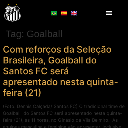
Tag:
Goalball
Com reforços da Seleção
Brasileira, Goalball do
Santos FC será
apresentado nesta quinta-
feira (21)
(Foto: Dennis Calçada/ Santos FC) O tradicional time de
Goalball do Santos FC será apresentado nesta quinta-
feira (21), às 11 horas, no Ginásio da Vila Belmiro. As
equipes masculina e feminina vão apresentar, inclusive,