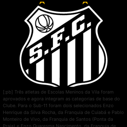
[:pb] Três atletas de Escolas Meninos da Vila foram
aprovados e agora integram as categorias de base do
Clube. Para o Sub-11 foram dois selecionados Enzo
Henrique da Silva Rocha, da Franquia de Cuiabá e Pablo
Monteiro de Vivo, da Franquia de Santos (Ponta da
Praia) e Enzo Quaresma Nascimento, da Franquia de