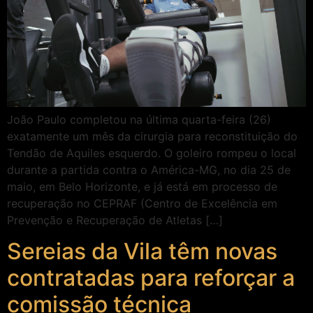
João Paulo completou na última quarta-feira (26)
exatamente um mês da cirurgia para reconstituição do
Tendão de Aquiles esquerdo. O goleiro rompeu o local
durante a partida contra o América-MG, no dia 25 de
maio, em Belo Horizonte, e já está em processo de
recuperação no CEPRAF (Centro de Excelência em
Prevenção e Recuperação de Atletas […]
Sereias da Vila têm novas
contratadas para reforçar a
comissão técnica