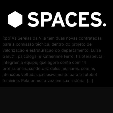
[:pb]As Sereias da Vila têm duas novas contratadas
para a comissão técnica, dentro do projeto de
valorização e estruturação do departamento. Luiza
Garutti, psicóloga, e Katherinne Ferro, fisioterapeuta,
integram a equipe, que agora conta com 14
profissionais, sendo dez deles mulheres, com as
atenções voltadas exclusivamente para o futebol
feminino. Pela primeira vez em sua história, […]