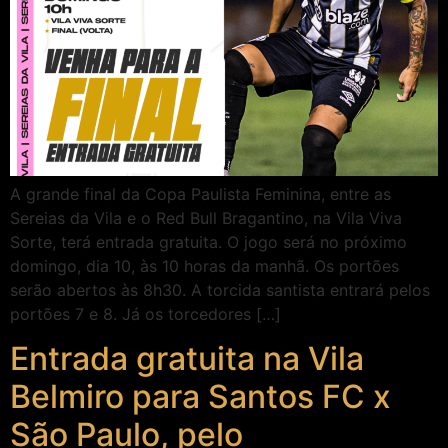
A grande final da Copa Paulista Feminina, entre as
Sereias da Vila e o Red Bull Bragantino, na Vila Viva
Sorte, terá entrada gratuita. O jogo será no próximo
domingo, dia 10, às 10 horas da manhã. Os portões
serão abertos às 8h30. A torcida santista entrará pelos
portões 7 e 8. Já os torcedores […]
Entrada gratuita na Vila
Belmiro para Santos FC x
São Paulo, pelo