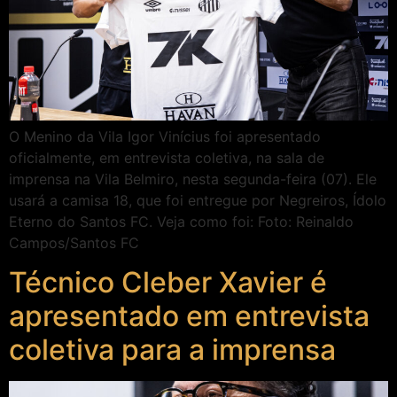
O Menino da Vila Igor Vinícius foi apresentado
oficialmente, em entrevista coletiva, na sala de
imprensa na Vila Belmiro, nesta segunda-feira (07). Ele
usará a camisa 18, que foi entregue por Negreiros, Ídolo
Eterno do Santos FC. Veja como foi: Foto: Reinaldo
Campos/Santos FC
Técnico Cleber Xavier é
apresentado em entrevista
coletiva para a imprensa