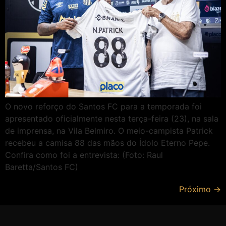
O novo reforço do Santos FC para a temporada foi
apresentado oficialmente nesta terça-feira (23), na sala
de imprensa, na Vila Belmiro. O meio-campista Patrick
recebeu a camisa 88 das mãos do Ídolo Eterno Pepe.
Confira como foi a entrevista: (Foto: Raul
Baretta/Santos FC)
Próximo
→