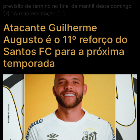
previsão de término no final da manhã deste domingo
(7). “A reapresentação […]
Atacante Guilherme
Augusto é o 11º reforço do
Santos FC para a próxima
temporada