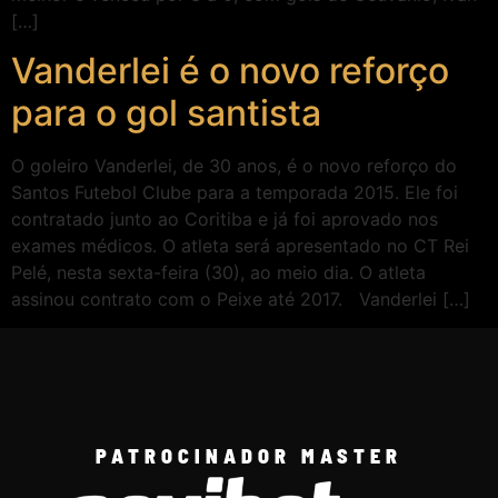
[…]
Vanderlei é o novo reforço
para o gol santista
O goleiro Vanderlei, de 30 anos, é o novo reforço do
Santos Futebol Clube para a temporada 2015. Ele foi
contratado junto ao Coritiba e já foi aprovado nos
exames médicos. O atleta será apresentado no CT Rei
Pelé, nesta sexta-feira (30), ao meio dia. O atleta
assinou contrato com o Peixe até 2017. Vanderlei […]
PATROCINADOR MASTER