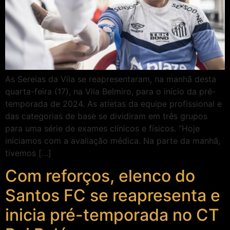
As Sereias da Vila se reapresentaram, na manhã desta
quarta-feira (17), na Vila Belmiro, para o início da pré-
temporada de 2024. As atletas da equipe profissional e
das categorias de base se dividiram em três grupos
para uma série de exames clínicos e físicos. “Hoje
iniciamos com a avaliação médica. Na parte da manhã,
tivemos […]
Com reforços, elenco do
Santos FC se reapresenta e
inicia pré-temporada no CT