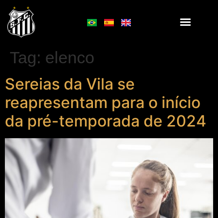
Tag:
elenco
Sereias da Vila se
reapresentam para o início
da pré-temporada de 2024