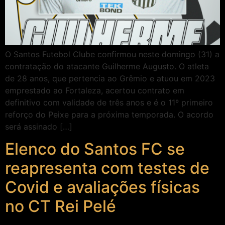
O Santos Futebol Clube confirmou neste domingo (31) a
contratação do atacante Guilherme Augusto. O atleta
de 28 anos, que pertencia ao Grêmio e atuou em 2023
emprestado ao Fortaleza, acertou contrato em
definitivo com validade de três anos e é o 11º primeiro
reforço do Peixe para a próxima temporada. O acordo
será assinado […]
Elenco do Santos FC se
reapresenta com testes de
Covid e avaliações físicas
no CT Rei Pelé