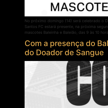
No próximo domingo (14) será celebrado o Di
Santos FC estará presente, na próxima segun
mascotes Baleinha e Baleião, das 9 às 10 hora
Com a presença do Bal
do Doador de Sangue