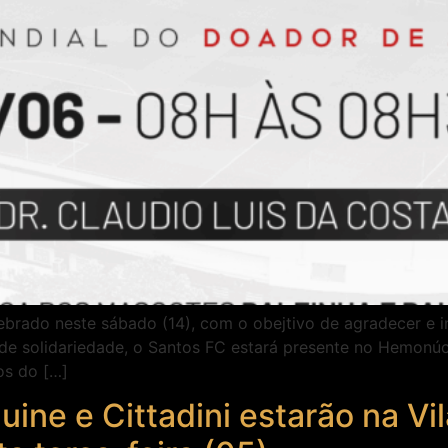
ebrado neste sábado (14), com o obejtivo de agradecer e 
o de solidariedade, o Santos FC estará presente no Hemonú
os do […]
uine e Cittadini estarão na Vi