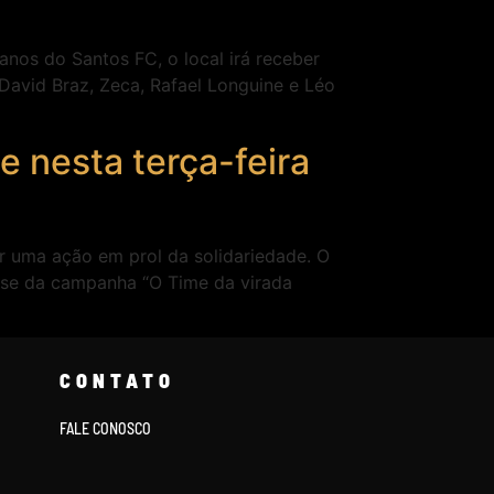
nos do Santos FC, o local irá receber
David Braz, Zeca, Rafael Longuine e Léo
e nesta terça-feira
er uma ação em prol da solidariedade. O
-se da campanha “O Time da virada
CONTATO
FALE CONOSCO