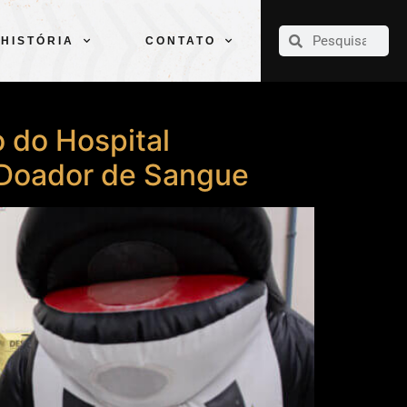
CLUBE
ELENCOS
ESPORTES
PELÉ
HISTÓRIA
CONTATO
HISTÓRIA
CONTATO
 do Hospital
 Doador de Sangue