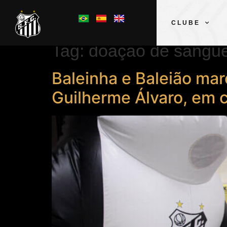
CLUBE
Tag:
doação de sangu
Baleinha e Baleião ma
Guilherme Álvaro, em 