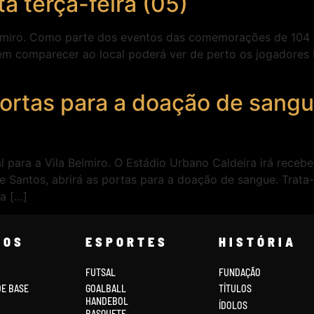
a terça-feira (05)
Belmiro. Como parte dos eventos das comemorações de 104 a
em comparecer ao local poderá ver de perto os jogadores 
 portas para a doação de sangu
al para a Vila Belmiro. O Estádio Urbano Caldeira irá receb
 Santos, abrirá as portas para a doação de sangue. Trata
da […]
COS
ESPORTES
HISTÓRIA
FUTSAL
FUNDAÇÃO
DE BASE
GOALBALL
TÍTULOS
HANDEBOL
ÍDOLOS
BASQUETE