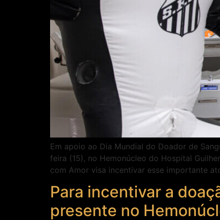
Em apoio ao Dia Mundial do Doador de Sangu
feira (15), no Hemonúcleo do Hospital Guil
com Amor visa incentivar esse importante at
Para incentivar a doaç
presente no Hemonúcle