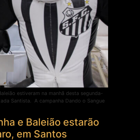
Baleião estiveram na manhã desta segunda-
aixada Santista. A campanha Dando o Sangue
nha e Baleião estarão
aro, em Santos