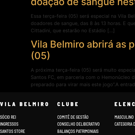
doação de sangue nest
Essa terça-feira (05) será especial na Vila 
doadores de sangue, das 8 às 13 horas. E qu
Cittadini, que estarão no Estádio […]
Vila Belmiro abrirá as
(05)
A próxima terça-feira (05) será muito especi
Santos FC, em parceria com o Hemonúcleo de
preparado para virar mais este jogo”.A entra
VILA BELMIRO
CLUBE
ELEN
SÓCIO REI
COMITÊ DE GESTÃO
MASCULINO
INGRESSOS
CONSELHO DELIBERATIVO
CATEGORIA 
SANTOS STORE
BALANÇOS PATRIMONIAIS