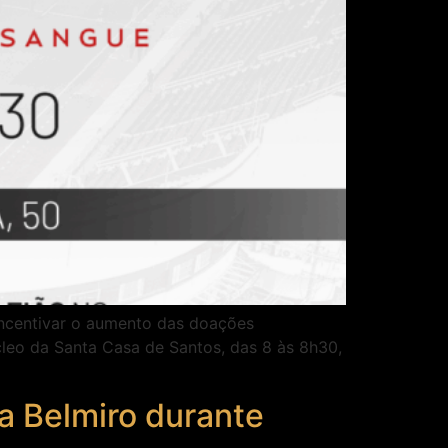
incentivar o aumento das doações
cleo da Santa Casa de Santos, das 8 às 8h30,
la Belmiro durante