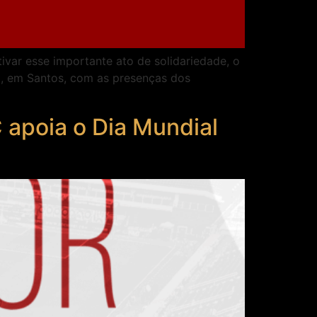
var esse importante ato de solidariedade, o
o, em Santos, com as presenças dos
 apoia o Dia Mundial