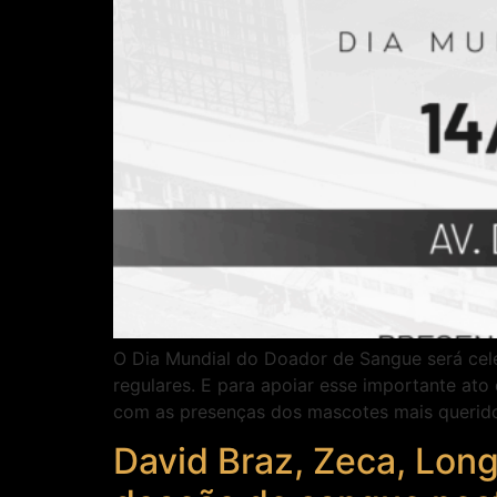
O Dia Mundial do Doador de Sangue será cel
regulares. E para apoiar esse importante at
com as presenças dos mascotes mais querid
David Braz, Zeca, Long