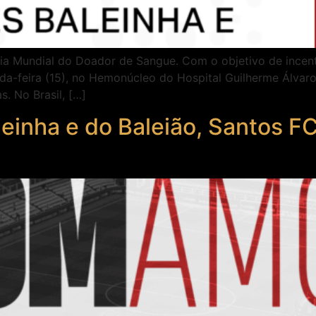
a Mundial do Doador de Sangue. Com o objetivo de incenti
da-feira (15), no Hemonúcleo do Hospital Guilherme Álvar
s. No Brasil, […]
einha e do Baleião, Santos FC