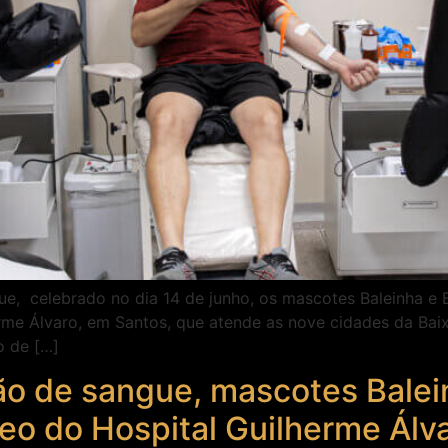
e, celebrado no dia 14 de junho, os mascotes Baleinha e 
herme Álvaro, em Santos, que atende as nove cidades da B
o de […]
ão de sangue, mascotes Balei
o do Hospital Guilherme Álv