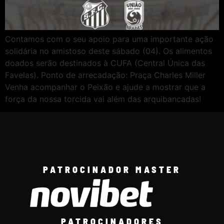
Contamos com o seu apoio para uma importante ação
solidária no amistoso deste sábado (04). Os alimentos
doados serão destinados à CUFA (Central Única das
Favelas). Ponto de arrecadação: Praça Charles Miller
Venha acompanhar o Peixão e ajude a mostrar que a
força da nossa torcida vai além das arquibancadas!
PATROCINADOR MASTER
PATROCINADORES