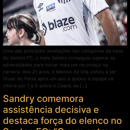
Uma das principais revelações das categorias de base
do Santos FC, o meia Sandry conseguiu superar as
adversidades para iniciar mais um recomeço na
carreira. Aos 21 anos, o Menino da Vila voltou a ser
titular do Peixe após um ano e ajudou a equipe na
vitória por 1 a 0 sobre o Ceará, na […]
Sandry comemora
assistência decisiva e
destaca força do elenco no