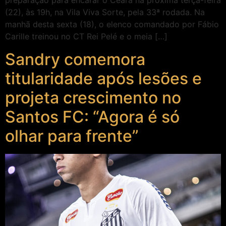
preparação para encarar o Ceará na próxima terça-feira
(22), às 19h, na Vila Viva Sorte, pela 33ª rodada. Na
manhã desta sexta (18), o elenco comandado por Fábio
Carille treinou no CT Rei Pelé e o meia […]
Sandry comemora
titularidade após lesões e
projeta crescimento no
Santos FC: “Agora é só
olhar para frente”