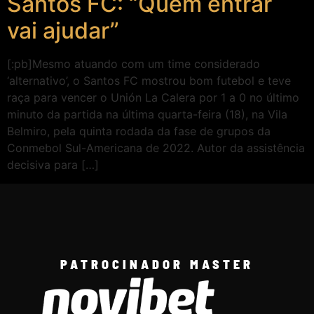
Santos FC: “Quem entrar
vai ajudar”
[:pb]Mesmo atuando com um time considerado
‘alternativo’, o Santos FC mostrou bom futebol e teve
raça para vencer o Unión La Calera por 1 a 0 no último
minuto da partida na última quarta-feira (18), na Vila
Belmiro, pela quinta rodada da fase de grupos da
Conmebol Sul-Americana de 2022. Autor da assistência
decisiva para […]
PATROCINADOR MASTER