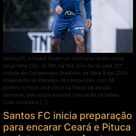
Santos FC e Ceará fazem um confronto direto nesta
terça-feira (22), às 19h, na Vila Viva Sorte, pela 32ª
rodada do Campeonato Brasileiro da Série B de 2024.
Atualmente na liderança da competição, com 56
pontos, o Peixe está cinco na frente da equipe
cearense, que ocupa a quinta colocação na tabela.
Caso consiga a […]
Santos FC inicia preparação
para encarar Ceará e Pituca