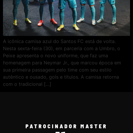
A icônica camisa azul do Santos FC está de volta.
Nesta sexta-feira (30), em parceria com a Umbro, o
Peixe apresenta o novo uniforme, que faz uma
homenagem para Neymar Jr., que marcou época em
sua primeira passagem pelo time com seu estilo
autêntico e ousado, gols e títulos. A camisa retorna
com o tradicional […]
PATROCINADOR MASTER