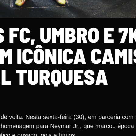
 FC, UMBRO E 7
M ICÔNICA CAM
L TURQUESA
de volta. Nesta sexta-feira (30), em parceria com
a homenagem para Neymar Jr., que marcou época 
ico e ousado, gols e títulos.