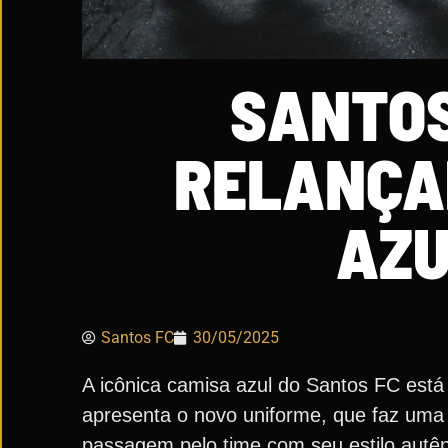
SANTOS
RELANÇA
AZU
Santos FC
30/05/2025
A icônica camisa azul do Santos FC está 
apresenta o novo uniforme, que faz um
passagem pelo time com seu estilo autênt