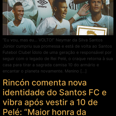
“Eu vou, mas eu… VOLTO!” Neymar da Silva Santos
Júnior cumpriu sua promessa e está de volta ao Santos
Futebol Clube! Ídolo de uma geração e responsável por
seguir com o legado de Rei Pelé, o craque retorna à sua
casa para tirar a sagrada camisa 10 do armário e
encantar o planeta novamente. Menino […]
Rincón comenta nova
identidade do Santos FC e
vibra após vestir a 10 de
Pelé: “Maior honra da