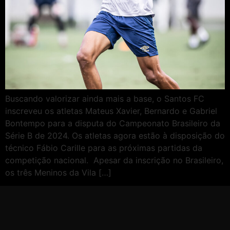
Buscando valorizar ainda mais a base, o Santos FC
inscreveu os atletas Mateus Xavier, Bernardo e Gabriel
Bontempo para a disputa do Campeonato Brasileiro da
Série B de 2024. Os atletas agora estão à disposição do
técnico Fábio Carille para as próximas partidas da
competição nacional. Apesar da inscrição no Brasileiro,
os três Meninos da Vila […]